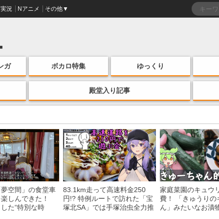
実況
Nアニメ
その他▼
ンガ
ボカロ特集
ゆっくり
殿堂入り記事
「夢空間」の食堂車
83.1km走って高速料金250
家庭菜園のキュウ
を楽しんできた！
円!? 特例ルートで訪れた「宝
費！ 「きゅうりの
した“特別な時
塚北SA」では手塚治虫全力推
ん」みたいなお漬
う様子に「いいな
し＆関西グルメが楽しめる！
みた