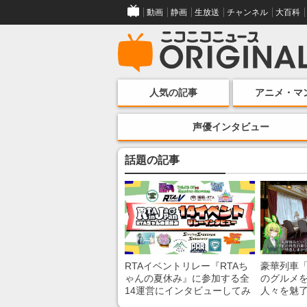
動画
静画
生放送
チャンネル
大百科
人気の記事
アニメ・マ
声優インタビュー
話題の記事
RTAイベントリレー『RTAち
豪華列車
ゃんの夏休み』に参加する全
のグルメ
14運営にインタビューしてみ
人々を魅了
た！ 「RTA in Japan」のチャ
間”を味わ