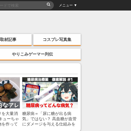
メニュー ▼
取材記事
コスプレ写真集
やりこみゲーマー列伝
リを大量消
糖尿病＝「尿に糖が出る病
キューちゃ
気」ではない？ 高血糖が血管
物を作って
にダメージを与える仕組みを
薬剤師が解説