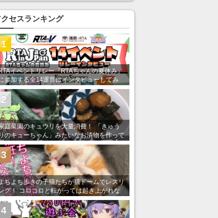
アクセスランキング
1
RTAイベントリレー『RTAちゃんの夏休み』
に参加する全14運営にインタビューしてみ
た！ 「RTA in Japan」のチャンネルの貸し
出しを利用し8/9から1週間にわたって開催
2
家庭菜園のキュウリを大量消費！ 「きゅう
りのキューちゃん」みたいなお漬物を作って
みた
3
よちよち歩きの子猫たちが猫ドームでレスリ
ング！ コロコロと転がっては起き上がれな
い姿が可愛すぎる
4