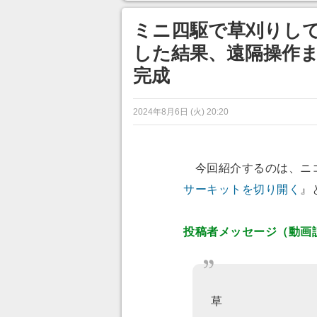
ンネルの貸し出しを利用し8/9
あ」「行
から1週間にわたって開催
ミニ四駆で草刈りして
した結果、遠隔操作ま
完成
2024年8月6日 (火) 20:20
今回紹介するのは、ニ
サーキットを切り開く
』
投稿者メッセージ（動画
草