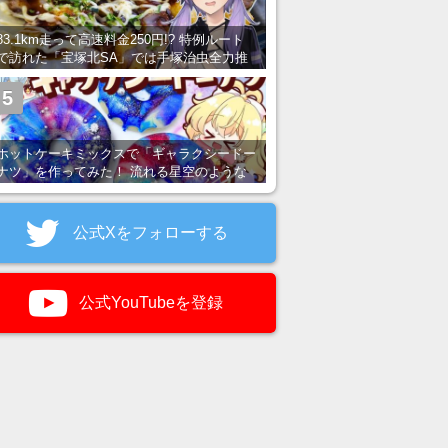
83.1km走って高速料金250円!? 特例ルート
で訪れた「宝塚北SA」では手塚治虫全力推
し＆関西グルメが楽しめる！
5
ホットケーキミックスで「ギャラクシードー
ナツ」を作ってみた！ 流れる星空のような
レンチン・レシピを紹介
公式Xをフォローする
公式YouTubeを登録