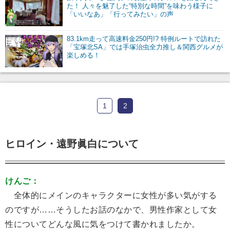
た！ 人々を魅了した“特別な時間”を味わう様子に
「いいなあ」「行ってみたい」の声
83.1km走って高速料金250円!? 特例ルートで訪れた
「宝塚北SA」では手塚治虫全力推し＆関西グルメが
楽しめる！
1
2
ヒロイン・遠野眞白について
けんご：
全体的にメインのキャラクターに女性が多い気がする
のですが……そうしたお話のなかで、男性作家として女
性についてどんな風に気をつけて書かれましたか。