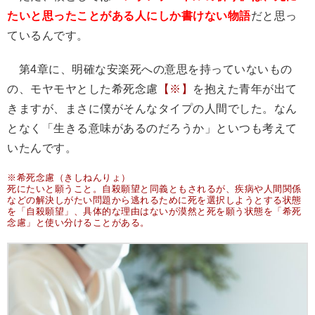
たいと思ったことがある人にしか書けない物語
だと思っ
ているんです。
第4章に、明確な安楽死への意思を持っていないもの
の、モヤモヤとした希死念慮
【※】
を抱えた青年が出て
きますが、まさに僕がそんなタイプの人間でした。なん
となく「生きる意味があるのだろうか」といつも考えて
いたんです。
※希死念慮（きしねんりょ）
死にたいと願うこと。自殺願望と同義ともされるが、疾病や人間関係
などの解決しがたい問題から逃れるために死を選択しようとする状態
を「自殺願望」、具体的な理由はないが漠然と死を願う状態を「希死
念慮」と使い分けることがある。