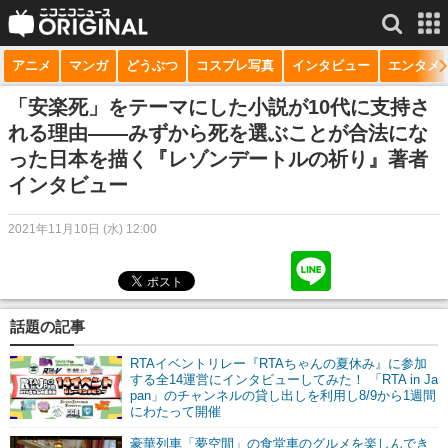
アニメ
マンガ
どうぶつ
コスプレ写真
インタビュー
エンタメ
サービス一覧
もっと見る
niconico
「安楽死」をテーマにした小説が10代に支持さ
れる理由――みずから死を選ぶことが合法にな
動画
った日本を描く『レゾンデートルの祈り』著者
インタビュー
生放送
ニュース
2021年11月10日 (水) 12:00
チャンネル
マンガ
話題の記事
ニコニコQ
RTAイベントリレー『RTAちゃんの夏休み』に参加
する全14運営にインタビューしてみた！ 「RTA in Ja
pan」のチャンネルの貸し出しを利用し8/9から1週間
にわたって開催
豪華列車「夢空間」の食堂車のグルメを楽しんでき