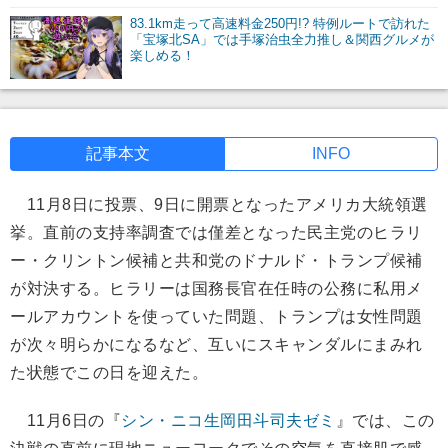
83.1km走って高速料金250円!? 特例ルートで訪れた
「宝塚北SA」では手塚治虫全力推し＆関西グルメが
楽しめる！
記事本文
INFO
11月8日に投票、9日に開票となったアメリカ大統領選
挙。直前の支持率調査では僅差となった民主党のヒラリ
ー・クリントン候補と共和党のドナルド・トランプ候補
が対決する。ヒラリーは国務長官在任時の公務に私用メ
ールアカウントを使っていた問題、トランプは女性問題
が次々明らかになるなど、互いにスキャンダルにまみれ
た状態でこの日を迎えた。
11月6日の『
シン・ニコ生岡田斗司夫ゼミ
』では、この