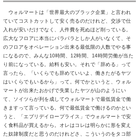
ウォルマートは「世界最大のブラック企業」と言われ
ていてコストカットして安く売るのだけれど、交渉で仕
入れが安いだけでなく、人件費を死ぬほど削っている。
広大なフロアに本当にパラパラとしか人がいなくて、そ
のフロアをオペレーション出来る最低限の人数でやる事
になるので、みんな10時間、12時間、14時間労働が当た
り前になっている。給料も安い。それで「辞める」って
言ったら、「いくらでも辞めていいよ、働きたがるヤツ
はいくらでもいるから」って。何でかというと、ウォル
マートが出来たおかげで失業したヤツが山のようにい
て、ソイツらが列を成してウォルマートで最低賃金で働
きますって言っている。何で最低賃金で働けるのかとい
うと、「エブリデイロープライス」でウォルマートで安
く食料品が買えるから。オレはコレは明らかに形を変え
た奴隷制度だと思うのだけれどさ、こういうのをタコ部