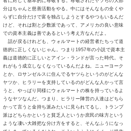
者に対して基本的に尊敬する。尊敬されたヤツらの大部
分はちゃんと慈善活動をやる。中にはそんなもの全くや
らずに自分だけで富を独占しようとするやつもいるんだ
けど、それは割と少数派であって、アメリカの良い意味
での資本主義は善であるという考え方なんだよ。
話が戻るけれども、ウォルマートの経営者たちって道
徳的に正しくないじゃん。つまり1957年の小説で資本主
義は道徳的に正しいとアイン・ランドが言った時代。そ
れがもう成立しなくなっているんだよね。ニューヨーク
とか、ロサンゼルスに住んでるヤツらというのがどんな
ヤツか、ヒラリーを支持しているのがどんな人かって言
うと、やっぱり同様にウォルマートの株を持っているよ
うなヤツなんだ。つまり、ヒラリー陣営の人達はどちら
かって言うと金持ち派みたいに見られてるし、トランプ
派はどちらかというと貧乏人というか庶民の味方という
ような凄い大雑把な分け方をすると、そんなふうになっ