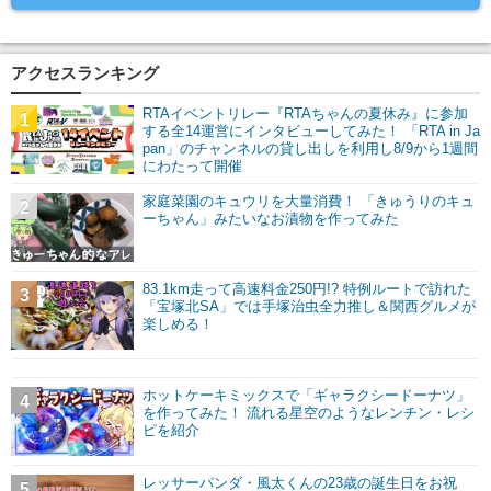
アクセスランキング
RTAイベントリレー『RTAちゃんの夏休み』に参加
1
する全14運営にインタビューしてみた！ 「RTA in Ja
pan」のチャンネルの貸し出しを利用し8/9から1週間
にわたって開催
家庭菜園のキュウリを大量消費！ 「きゅうりのキュ
2
ーちゃん」みたいなお漬物を作ってみた
83.1km走って高速料金250円!? 特例ルートで訪れた
3
「宝塚北SA」では手塚治虫全力推し＆関西グルメが
楽しめる！
ホットケーキミックスで「ギャラクシードーナツ」
4
を作ってみた！ 流れる星空のようなレンチン・レシ
ピを紹介
レッサーパンダ・風太くんの23歳の誕生日をお祝
5