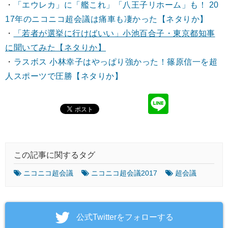
・
「エウレカ」に「艦これ」「八王子リホーム」も！ 20
17年のニコニコ超会議は痛車も凄かった【ネタりか】
・
「若者が選挙に行けばいい」小池百合子・東京都知事
に聞いてみた【ネタりか】
・
ラスボス 小林幸子はやっぱり強かった！篠原信一を超
人スポーツで圧勝【ネタりか】
この記事に関するタグ
ニコニコ超会議
ニコニコ超会議2017
超会議
‎公式Twitterをフォローする