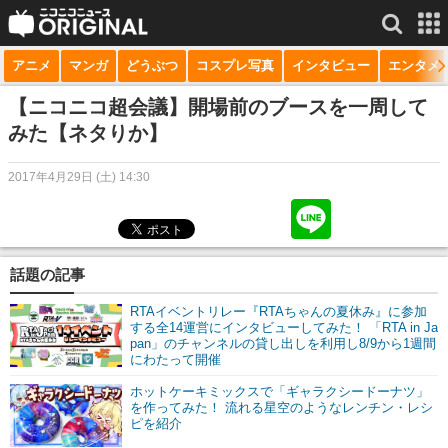
アニメ
マンガ
どうぶつ
コスプレ写真
インタビュー
エンタメ
サービス一覧
もっと見る
niconico
【ニコニコ超会議】開場前のブースを一周して
みた【ネタりか】
動画
2017年4月29日 (土) 14:30
生放送
ニュース
チャンネル
話題の記事
マンガ
RTAイベントリレー『RTAちゃんの夏休み』に参加
する全14運営にインタビューしてみた！ 「RTA in Ja
pan」のチャンネルの貸し出しを利用し8/9から1週間
ニコニコQ
にわたって開催
ホットケーキミックスで「ギャラクシードーナツ」
を作ってみた！ 流れる星空のようなレンチン・レシ
ピを紹介