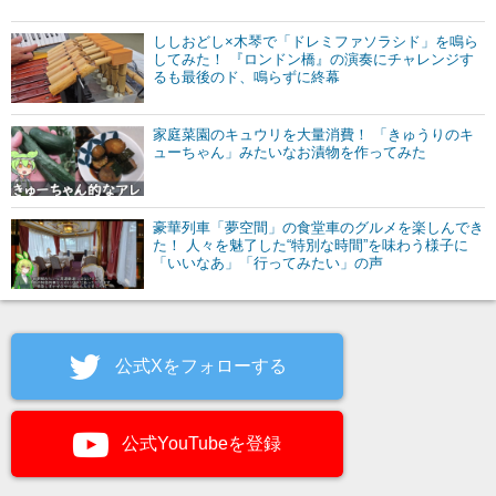
ししおどし×木琴で「ドレミファソラシド」を鳴ら
してみた！ 『ロンドン橋』の演奏にチャレンジす
るも最後のド、鳴らずに終幕
家庭菜園のキュウリを大量消費！ 「きゅうりのキ
ューちゃん」みたいなお漬物を作ってみた
豪華列車「夢空間」の食堂車のグルメを楽しんでき
た！ 人々を魅了した“特別な時間”を味わう様子に
「いいなあ」「行ってみたい」の声
公式Xをフォローする
公式YouTubeを登録