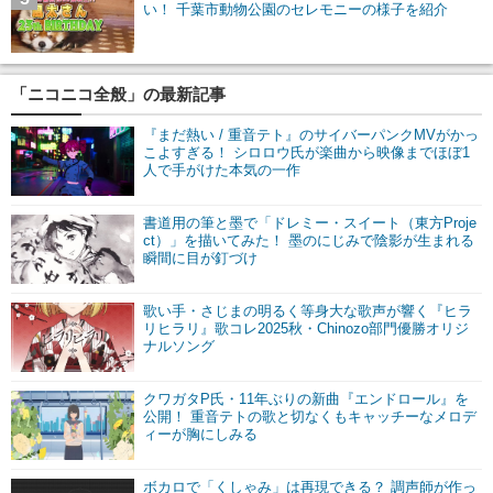
い！ 千葉市動物公園のセレモニーの様子を紹介
「ニコニコ全般」の最新記事
『まだ熱い / 重音テト』のサイバーパンクMVがかっ
こよすぎる！ シロロウ氏が楽曲から映像までほぼ1
人で手がけた本気の一作
書道用の筆と墨で「ドレミー・スイート（東方Proje
ct）」を描いてみた！ 墨のにじみで陰影が生まれる
瞬間に目が釘づけ
歌い手・さじまの明るく等身大な歌声が響く『ヒラ
リヒラリ』歌コレ2025秋・Chinozo部門優勝オリジ
ナルソング
クワガタP氏・11年ぶりの新曲『エンドロール』を
公開！ 重音テトの歌と切なくもキャッチーなメロデ
ィーが胸にしみる
ボカロで「くしゃみ」は再現できる？ 調声師が作っ