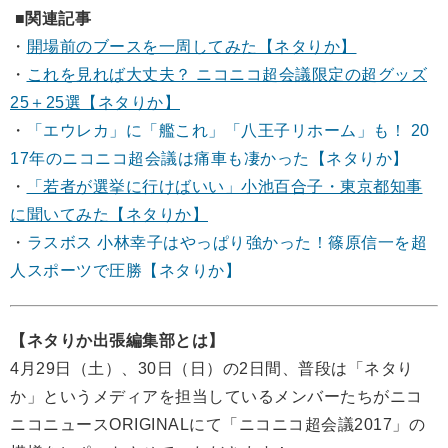
■関連記事
・
開場前のブースを一周してみた【ネタりか】
・
これを見れば大丈夫？ ニコニコ超会議限定の超グッズ
25＋25選
【ネタりか】
・
「エウレカ」に「艦これ」「八王子リホーム」も！ 20
17年のニコニコ超会議は痛車も凄かった【ネタりか】
・
「若者が選挙に行けばいい」小池百合子・東京都知事
に聞いてみた【ネタりか】
・
ラスボス 小林幸子はやっぱり強かった！篠原信一を超
人スポーツで圧勝【ネタりか】
【ネタりか出張編集部とは】
4月29日（土）、30日（日）の2日間、普段は「ネタり
か」というメディアを担当しているメンバーたちがニコ
ニコニュースORIGINALにて「ニコニコ超会議2017」の