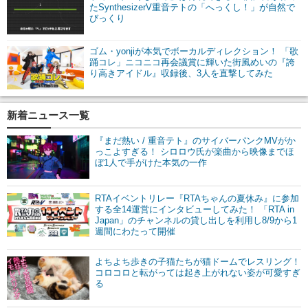
たSynthesizerV重音テトの「へっくし！」が自然で
びっくり
ゴム・yonjiが本気でボーカルディレクション！ 「歌
踊コレ」ニコニコ再会議賞に輝いた街風めいの『誇
り高きアイドル』収録後、3人を直撃してみた
新着ニュース一覧
『まだ熱い / 重音テト』のサイバーパンクMVがか
っこよすぎる！ シロロウ氏が楽曲から映像までほ
ぼ1人で手がけた本気の一作
RTAイベントリレー『RTAちゃんの夏休み』に参加
する全14運営にインタビューしてみた！ 「RTA in
Japan」のチャンネルの貸し出しを利用し8/9から1
週間にわたって開催
よちよち歩きの子猫たちが猫ドームでレスリング！
コロコロと転がっては起き上がれない姿が可愛すぎ
る