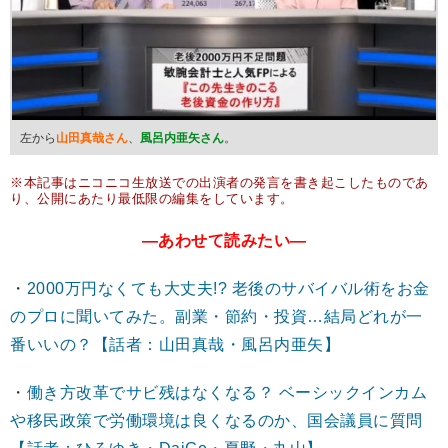
左から
山田真哉さん
、
風呂内亜矢さん
。
※本記事はニコニコ生放送での出演者の発言を書き起こしたものであ
り、公開にあたり最低限の編集をしています。
―あわせて読みたい―
・
2000万円なくても大丈夫!? 老後のサバイバル術をお金
のプロに聞いてみた。副業・節約・投資…結局どれが一
番いいの？【話者：山田真哉・風呂内亜矢】
・
働き方改革でサビ残はなくなる？ ベーシックインカム
や移民政策で労働環境は良くなるのか、国会議員に質問