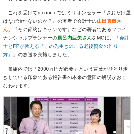
これを受けてniconicoではミリオンセラー『さおだけ屋
はなぜ潰れないのか？』の著者で会計士の
山田真哉さ
ん
、『その節約はキケンです』などの著者であるファイ
ナンシャルプランナーの
風呂内亜矢さん
をMCに、「
会計
士とFPが教える『この先生きのこる老後資金の作り
方』
」の放送を実施しました。
番組内では「2000万円が必要」という言葉がひとり歩
きしている印象である報告書の本来の意図の解説がおこ
なわれます。