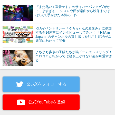
『まだ熱い / 重音テト』のサイバーパンクMVがか
っこよすぎる！ シロロウ氏が楽曲から映像までほ
ぼ1人で手がけた本気の一作
RTAイベントリレー『RTAちゃんの夏休み』に参加
する全14運営にインタビューしてみた！ 「RTA in
Japan」のチャンネルの貸し出しを利用し8/9から1
週間にわたって開催
よちよち歩きの子猫たちが猫ドームでレスリング！
コロコロと転がっては起き上がれない姿が可愛すぎ
る
公式Xをフォローする
公式YouTubeを登録