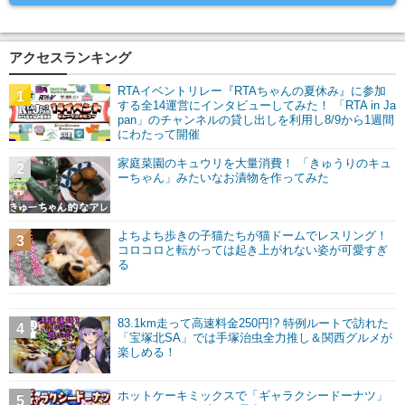
アクセスランキング
RTAイベントリレー『RTAちゃんの夏休み』に参加
1
する全14運営にインタビューしてみた！ 「RTA in Ja
pan」のチャンネルの貸し出しを利用し8/9から1週間
にわたって開催
家庭菜園のキュウリを大量消費！ 「きゅうりのキュ
2
ーちゃん」みたいなお漬物を作ってみた
よちよち歩きの子猫たちが猫ドームでレスリング！
3
コロコロと転がっては起き上がれない姿が可愛すぎ
る
83.1km走って高速料金250円!? 特例ルートで訪れた
4
「宝塚北SA」では手塚治虫全力推し＆関西グルメが
楽しめる！
ホットケーキミックスで「ギャラクシードーナツ」
5