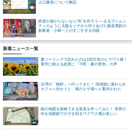
人口爆発について解説
鉄道が儲からないなら“街”を作ろう──まるでシムシ
ティのように大阪をイチから作りあげた阪急電鉄の
創業者・小林一三のすごすぎる功績
新着ニュース一覧
夏ツーリングで訪れたのは100万本のヒマワリ畑！
青空に映える絶景に「THE・夏の景色」の声
台湾の「猫村」へ行ってきた！ 現地猫に連れられ
カフェへ向かうと、猫のエサ場へと案内された
紙の地図を探検できる装置を作ってみた！ 世界の
街を虫眼鏡でのぞき回るワクワク感が楽しい