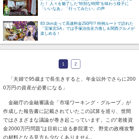
た！ 人々を魅了した“特別な時間”を味わう様子に
「いいなあ」「行ってみたい」の声
83.1km走って高速料金250円!? 特例ルートで訪れた
「宝塚北SA」では手塚治虫全力推し＆関西グルメが
楽しめる！
1
2
「夫婦で95歳まで長生きすると、年金以外でさらに200
0万円の資産が必要になる」
金融庁の金融審議会「市場ワーキング・グループ」が
作成した報告書に記載されていたこの試算を巡り、世間
ではさまざまな議論が巻き起こっています。この“老後資
金2000万円問題”は目前に迫る参院選で、野党の政権攻撃
の材料となる見方も少なくありません。