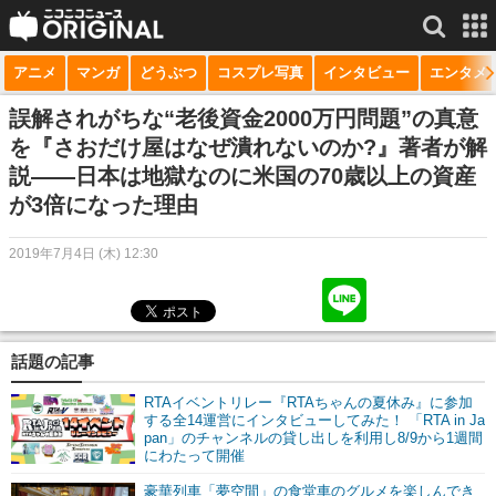
アニメ
マンガ
どうぶつ
コスプレ写真
インタビュー
エンタメ
サービス一覧
もっと見る
niconico
誤解されがちな“老後資金2000万円問題”の真意
を『さおだけ屋はなぜ潰れないのか?』著者が解
動画
説――日本は地獄なのに米国の70歳以上の資産
が3倍になった理由
生放送
ニュース
2019年7月4日 (木) 12:30
チャンネル
マンガ
話題の記事
ニコニコQ
RTAイベントリレー『RTAちゃんの夏休み』に参加
する全14運営にインタビューしてみた！ 「RTA in Ja
pan」のチャンネルの貸し出しを利用し8/9から1週間
にわたって開催
豪華列車「夢空間」の食堂車のグルメを楽しんでき