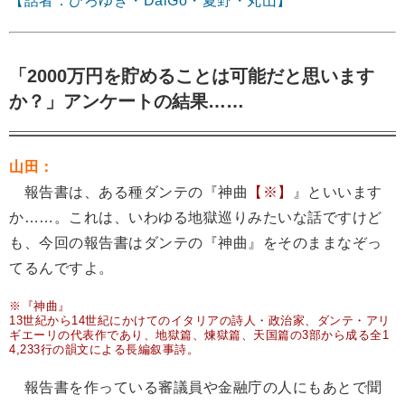
【話者：ひろゆき・DaiGo・夏野・丸山】
「2000万円を貯めることは可能だと思います
か？」アンケートの結果……
山田：
報告書は、ある種ダンテの『神曲
【※】
』といいます
か……。これは、いわゆる地獄巡りみたいな話ですけど
も、今回の報告書はダンテの『神曲』をそのままなぞっ
てるんですよ。
※『神曲』
13世紀から14世紀にかけてのイタリアの詩人・政治家、ダンテ・アリ
ギエーリの代表作であり、地獄篇、煉獄篇、天国篇の3部から成る全1
4,233行の韻文による長編叙事詩。
報告書を作っている審議員や金融庁の人にもあとで聞