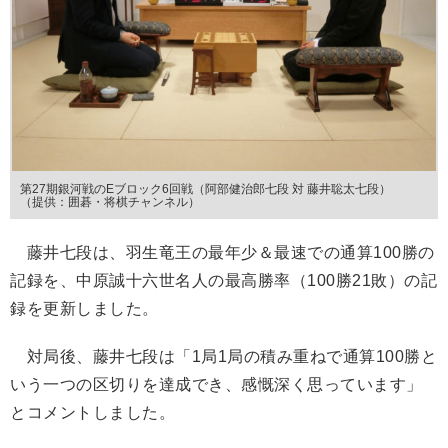
第27期銀河戦のEブロック6回戦（阿部健治郎七段 対 藤井聡太七段）
（提供：囲碁・将棋チャンネル）
藤井七段は、羽生竜王の最年少＆最速での通算100勝の
記録を、中原誠十六世名人の最高勝率（100勝21敗）の記
録を更新しました。
対局後、藤井七段は「1局1局の積み重ねで通算100勝と
いう一つの区切りを達成でき、感慨深く思っています」
とコメントしました。