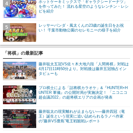
ホットケーキミックスで「ギャラクシードーナツ」
4
を作ってみた！ 流れる星空のようなレンチン・レシ
ピを紹介
レッサーパンダ・風太くんの23歳の誕生日をお祝
5
い！ 千葉市動物公園のセレモニーの様子を紹介
「将棋」の最新記事
藤井聡太五冠VS佐々木大地六段「人間将棋」対戦は
4月17日11時50分より。対戦後は藤井五冠独占イン
タビューも
プロ棋士による「詰将棋カラオケ」&『HUNTER×H
UNTER 軍儀』の公開対局が実施決定！ 「ニコニコ
超会議2022」の超将棋エリアの企画が発表
藤井聡太の現実離れが止まらない──藤井四冠（竜
王）誕生という現実に追い詰められるラノベ作家
の“藤井VS豊島”竜王戦観戦レポート