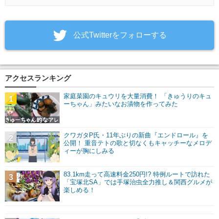
‎公式Twitterをフォローする
アクセスランキング
家庭菜園のキュウリを大量消費！ 「きゅうりのキュ
1
ーちゃん」みたいなお漬物を作ってみた
クワガタP氏・11年ぶりの新曲『エンドロール』を
2
公開！ 重音テトの歌と切なくもキャッチーなメロデ
ィーが胸にしみる
83.1km走って高速料金250円!? 特例ルートで訪れた
3
「宝塚北SA」では手塚治虫全力推し＆関西グルメが
楽しめる！