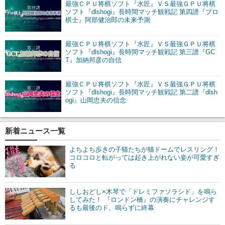
最強ＣＰＵ将棋ソフト『水匠』ＶＳ最強ＧＰＵ将棋
ソフト『dlshogi』長時間マッチ観戦記 第四譜『プロ
棋士』阿部健治郎の未来予測
最強ＣＰＵ将棋ソフト『水匠』ＶＳ最強ＧＰＵ将棋
ソフト『dlshogi』長時間マッチ観戦記 第三譜『GC
T』加納邦彦の自信
最強ＣＰＵ将棋ソフト『水匠』ＶＳ最強ＧＰＵ将棋
ソフト『dlshogi』長時間マッチ観戦記 第二譜『dlsh
ogi』山岡忠夫の信念
新着ニュース一覧
よちよち歩きの子猫たちが猫ドームでレスリング！
コロコロと転がっては起き上がれない姿が可愛すぎ
る
ししおどし×木琴で「ドレミファソラシド」を鳴ら
してみた！ 『ロンドン橋』の演奏にチャレンジす
るも最後のド、鳴らずに終幕