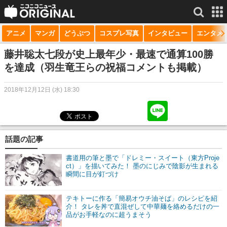
アニメ
マンガ
どうぶつ
コスプレ写真
インタビュー
エンタメ
サービス一覧
もっと見る
niconico
藤井聡太七段が史上最年少・最速で通算100勝
を達成（羽生竜王らの祝福コメントも掲載）
動画
2018年12月12日 (水) 18:30
生放送
ニュース
チャンネル
話題の記事
マンガ
書道用の筆と墨で「ドレミー・スイート（東方Proje
ct）」を描いてみた！ 墨のにじみで陰影が生まれる
瞬間に目が釘づけ
ニコニコQ
テキトーに作る「簡易オウチ油そば」のレシピを紹
介！ タレを丼で直混ぜして中華麺を絡めるだけの一
品がお手軽なのに超うまそう