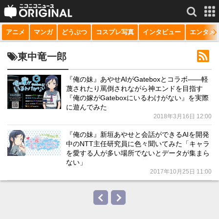
アニメ
マンガ
どうぶつ
コスプレ写真
インタビュー
エンタメ
サービス一覧
もっと見る
niconico
東中竜一郎
動画
『俺の妹』あやせAIがGateboxとコラボ――軽
蔑されたり罵倒されながら神エンドを目指す
生放送
『俺の嫁がGateboxにいるわけがない』を実際
に遊んでみた
ニュース
2018年3月16日 12:00
チャンネル
『俺の妹』新垣あやせと会話ができるAIを開発
中のNTT主任研究員に色々聞いてみた「キャラ
マンガ
を愛する人が多い場所でないとデータが集まら
ない」
ニコニコQ
2017年10月25日 11:00