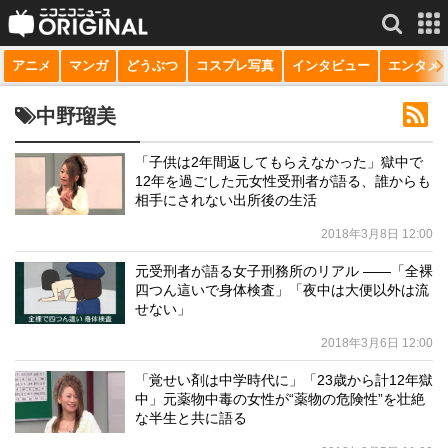
アニメ
マンガ
どうぶつ
コスプレ写真
インタビュー
エンタメ
サービス一覧
もっと見る
niconico
中野瑠美
動画
「子供は2年間返してもらえなかった」獄中で
12年を過ごした元女性受刑者が語る、誰からも
生放送
相手にされない出所後の生活
ニュース
2018年3月8日 12:00
チャンネル
元受刑者が語る女子刑務所のリアル ――「全裸
四つん這いで身体検査」「夜中は大便以外は流
マンガ
せない」
2018年3月6日 12:00
ニコニコQ
「覚せい剤は中学時代に」「23歳から計12年獄
中」元薬物中毒の女性が“薬物の危険性”を壮絶
な半生と共に語る