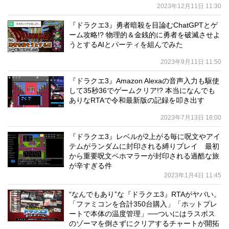
2023年12月11日 11:30
『ドラクエ3』勇者暗殺を目論むChatGPTとゲ
ーム攻略!? 物理的＆金銭的に勇者を破滅させよ
うとするAIとパーティを組んでみた
2023年9月11日 11:50
『ドラクエ3』Amazon Alexaの音声入力も駆使
して35秒36でゲームクリア!? 本当になんでも
ありなRTAで令和最新版の記録を叩き出す
2023年7月13日 18:00
『ドラクエ3』レベルが2上がる毎に呪文やアイ
テムがランダムに封印される縛りプレイ 最初
から重要呪文ベホマラーが封印される過酷な旅
が辛すぎる件
2023年1月4日 11:45
“なんでもあり”な『ドラクエ3』RTAがヤバい。
「ファミコンを合計350台購入」「ホットプレ
ートで本体の温度管理」──ついにはラスボス
のゾーマを倒さずにクリアするチャートが開拓