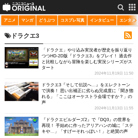
アニメ
マンガ
どうぶつ
コスプレ写真
インタビュー
エンタメ
サービス一覧
もっと見る
niconico
ドラクエ3
動画
「ドラクエ」やり込み実況者が歴史を振り返り
つつHD-2D版『ドラクエ3』をプレイ！ 過去作
生放送
と比較しながら冒険を楽しむ実況シリーズがス
タート
ニュース
2024年11月19日 11:50
チャンネル
ドラクエ3『そして伝説へ…』をエレクトーン
で演奏！ 思い出補正に劣らぬ完成度に「聞き惚
マンガ
れる」「ここはオーケストラ会場ですか？」の
声
ニコニコQ
2024年11月13日 11:55
『ドラクエビルダーズ2』で『DQ3』の世界を
再現！ 手始めに作ったアリアハンの城に「ステ
キや…」「すげーそれっぽい！」と絶賛の声