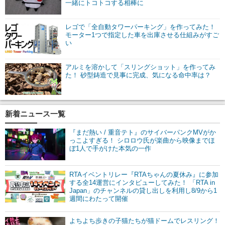
一緒にトコトコする相棒に
レゴで「全自動タワーパーキング」を作ってみた！
モーター1つで指定した車を出庫させる仕組みがすご
い
アルミを溶かして「スリングショット」を作ってみ
た！ 砂型鋳造で見事に完成、気になる命中率は？
新着ニュース一覧
『まだ熱い / 重音テト』のサイバーパンクMVがか
っこよすぎる！ シロロウ氏が楽曲から映像までほ
ぼ1人で手がけた本気の一作
RTAイベントリレー『RTAちゃんの夏休み』に参加
する全14運営にインタビューしてみた！ 「RTA in
Japan」のチャンネルの貸し出しを利用し8/9から1
週間にわたって開催
よちよち歩きの子猫たちが猫ドームでレスリング！