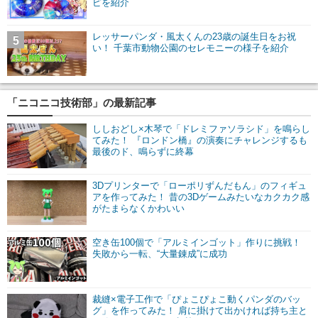
ピを紹介
レッサーパンダ・風太くんの23歳の誕生日をお祝
5
い！ 千葉市動物公園のセレモニーの様子を紹介
「ニコニコ技術部」の最新記事
ししおどし×木琴で「ドレミファソラシド」を鳴らし
てみた！ 『ロンドン橋』の演奏にチャレンジするも
最後のド、鳴らずに終幕
3Dプリンターで「ローポリずんだもん」のフィギュ
アを作ってみた！ 昔の3Dゲームみたいなカクカク感
がたまらなくかわいい
空き缶100個で「アルミインゴット」作りに挑戦！
失敗から一転、“大量錬成”に成功
裁縫×電子工作で「ぴょこぴょこ動くパンダのバッ
グ」を作ってみた！ 肩に掛けて出かければ持ち主と