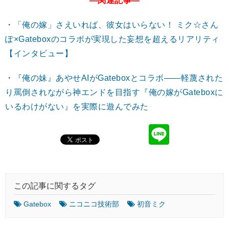
―関連記事―
・
「俺の嫁」さえいれば、彼女はいらない！ ミク☆さん
ぽ×Gateboxのコラボが実現した妄想を超えるリアリティ
【インタビュー】
・
『俺の妹』あやせAIがGateboxとコラボ――軽蔑された
り罵倒されながら神エンドを目指す『俺の嫁がGateboxに
いるわけがない』を実際に遊んでみた
この記事に関するタグ
Gatebox
ニコニコ技術部
初音ミク