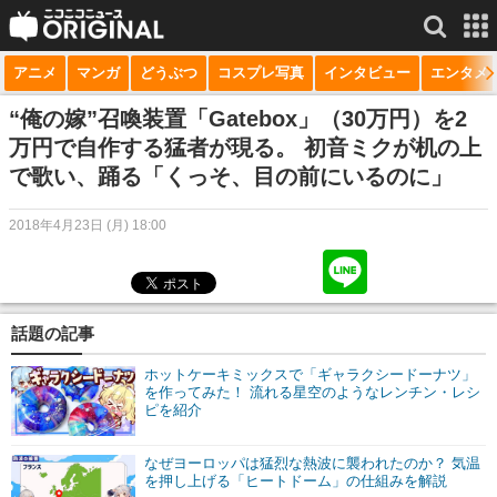
アニメ
マンガ
どうぶつ
コスプレ写真
インタビュー
エンタメ
サービス一覧
もっと見る
niconico
“俺の嫁”召喚装置「Gatebox」（30万円）を2
万円で自作する猛者が現る。 初音ミクが机の上
動画
で歌い、踊る「くっそ、目の前にいるのに」
生放送
2018年4月23日 (月) 18:00
ニュース
チャンネル
話題の記事
マンガ
ホットケーキミックスで「ギャラクシードーナツ」
ニコニコQ
を作ってみた！ 流れる星空のようなレンチン・レシ
ピを紹介
なぜヨーロッパは猛烈な熱波に襲われたのか？ 気温
を押し上げる「ヒートドーム」の仕組みを解説