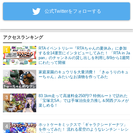
‎公式Twitterをフォローする
アクセスランキング
RTAイベントリレー『RTAちゃんの夏休み』に参加
1
する全14運営にインタビューしてみた！ 「RTA in Ja
pan」のチャンネルの貸し出しを利用し8/9から1週間
にわたって開催
家庭菜園のキュウリを大量消費！ 「きゅうりのキュ
2
ーちゃん」みたいなお漬物を作ってみた
83.1km走って高速料金250円!? 特例ルートで訪れた
3
「宝塚北SA」では手塚治虫全力推し＆関西グルメが
楽しめる！
ホットケーキミックスで「ギャラクシードーナツ」
4
を作ってみた！ 流れる星空のようなレンチン・レシ