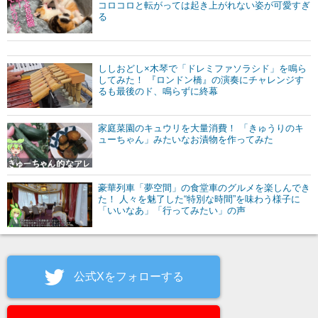
コロコロと転がっては起き上がれない姿が可愛すぎ
る
ししおどし×木琴で「ドレミファソラシド」を鳴ら
してみた！ 『ロンドン橋』の演奏にチャレンジす
るも最後のド、鳴らずに終幕
家庭菜園のキュウリを大量消費！ 「きゅうりのキ
ューちゃん」みたいなお漬物を作ってみた
豪華列車「夢空間」の食堂車のグルメを楽しんでき
た！ 人々を魅了した“特別な時間”を味わう様子に
「いいなあ」「行ってみたい」の声
公式Xをフォローする