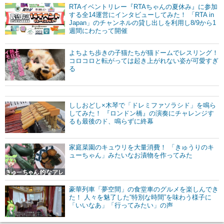
RTAイベントリレー『RTAちゃんの夏休み』に参加
する全14運営にインタビューしてみた！ 「RTA in
Japan」のチャンネルの貸し出しを利用し8/9から1
週間にわたって開催
よちよち歩きの子猫たちが猫ドームでレスリング！
コロコロと転がっては起き上がれない姿が可愛すぎ
る
ししおどし×木琴で「ドレミファソラシド」を鳴ら
してみた！ 『ロンドン橋』の演奏にチャレンジす
るも最後のド、鳴らずに終幕
家庭菜園のキュウリを大量消費！ 「きゅうりのキ
ューちゃん」みたいなお漬物を作ってみた
豪華列車「夢空間」の食堂車のグルメを楽しんでき
た！ 人々を魅了した“特別な時間”を味わう様子に
「いいなあ」「行ってみたい」の声