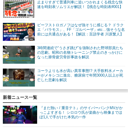
止まりすぎて普通列車に追いつかれまくる残念な快
速を時刻表ソムリエが解説！【残念な時刻表#001】
ビーフストロガノフはなぜ強そうに感じる？ ドラク
エ「バラモス」、FF「ゴルベーザ」etc…強そうな名
前には共通点がある！【解説：言語学者 川原繁人】
3時間連続で“うさぎ跳び”を強制された野球部員たち
の悲劇。昭和の名物トレーニング禁止のきっかけに
なった腓骨疲労骨折事故を解説
コーラよりも水が高い異常事態!? 大手飲料水メーカ
ーがメキシコに進出、糖尿病で年間3000人以上が死
亡した悲劇を解説
新着ニュース一覧
『まだ熱い / 重音テト』のサイバーパンクMVがか
っこよすぎる！ シロロウ氏が楽曲から映像までほ
ぼ1人で手がけた本気の一作