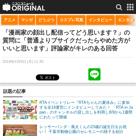
アニメ
マンガ
どうぶつ
コスプレ写真
インタビュー
エンタメ
サービス一覧
もっと見る
niconico
「漫画家の顔出し配信ってどう思います？」の
質問に「普通よりブサイクだったらやめた方が
動画
いいと思います」評論家がキレのある回答
生放送
2018年4月9日 (月) 11:30
ニュース
チャンネル
話題の記事
マンガ
RTAイベントリレー『RTAちゃんの夏休み』に参加
ニコニコQ
する全14運営にインタビューしてみた！ 「RTA in Ja
pan」のチャンネルの貸し出しを利用し8/9から1週間
にわたって開催
レッサーパンダ・風太くんの23歳の誕生日をお祝
い！ 千葉市動物公園のセレモニーの様子を紹介