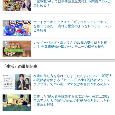
「宝塚北SA」では手塚治虫全力推し＆関西グルメが
楽しめる！
ホットケーキミックスで「ギャラクシードーナツ」
4
を作ってみた！ 流れる星空のようなレンチン・レシ
ピを紹介
レッサーパンダ・風太くんの23歳の誕生日をお祝
5
い！ 千葉市動物公園のセレモニーの様子を紹介
「生活」の最新記事
友達の作り方を忘れてしまったおまいらへ…100万人
の既婚者が集まる『カドル(Cuddle)-既婚者マッチン
グアプリ』でパパ友・ママ友は本当に作れるのか？
自作した“侵入者を銃撃する罠”にかかり死亡…2019
年のアメリカで防犯のための行動が引き起こした死
亡事故を解説