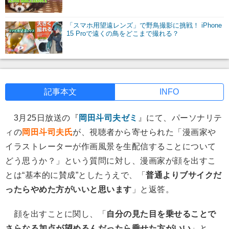
「スマホ用望遠レンズ」で野鳥撮影に挑戦！ iPhone
15 Proで遠くの鳥をどこまで撮れる？
記事本文
INFO
3月25日放送の『
岡田斗司夫ゼミ
』にて、パーソナリテ
ィの
岡田斗司夫氏
が、視聴者から寄せられた「漫画家や
イラストレーターが作画風景を生配信することについて
どう思うか？」という質問に対し、漫画家が顔を出すこ
とは“基本的に賛成”としたうえで、「
普通よりブサイクだ
ったらやめた方がいいと思います
」と返答。
顔を出すことに関し、「
自分の見た目を乗せることで
さらなる加点が望めるんだったら乗せた方がいい
」と、