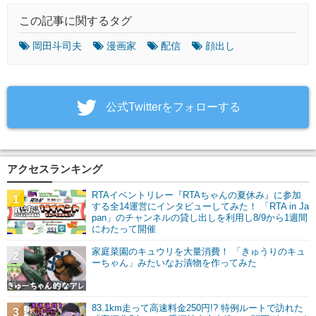
この記事に関するタグ
岡田斗司夫
漫画家
配信
顔出し
‎公式Twitterをフォローする
アクセスランキング
RTAイベントリレー『RTAちゃんの夏休み』に参加
1
する全14運営にインタビューしてみた！ 「RTA in Ja
pan」のチャンネルの貸し出しを利用し8/9から1週間
にわたって開催
家庭菜園のキュウリを大量消費！ 「きゅうりのキュ
2
ーちゃん」みたいなお漬物を作ってみた
83.1km走って高速料金250円!? 特例ルートで訪れた
3