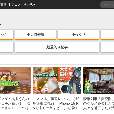
実況
Nアニメ
その他▼
ンガ
ボカロ特集
ゆっくり
殿堂入り記事
パンダ・風太くんの
「スマホ用望遠レンズ」で野
豪華列車「夢空間
生日をお祝い！ 千葉
鳥撮影に挑戦！ iPhone 15 Pr
のグルメを楽しん
園のセレモニーの様
oで遠くの鳥をどこまで撮れ
人々を魅了した“特
る？
間”を味わう様子に