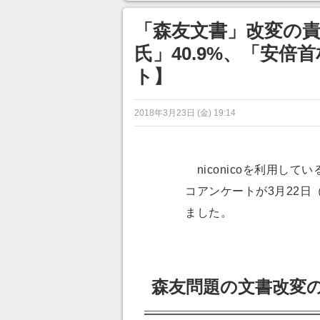
ンネルの貸し出しを利用し8/9
から1週間にわたって開催
「森友文書」改変の
氏」40.9%、「安倍
ト】
2018年3月23日 (金) 19:14
niconicoを利用し
コアンケートが3月22
ました。
森友問題の文書改変