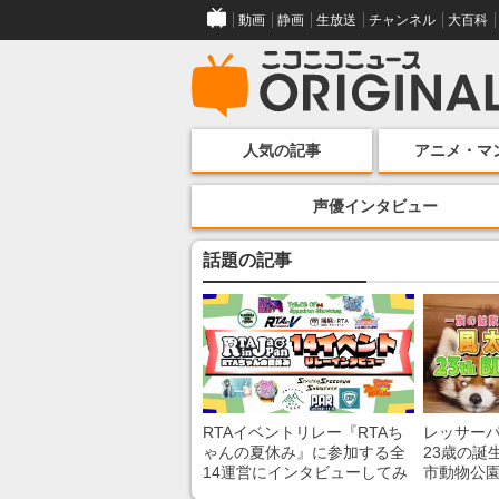
動画
静画
生放送
チャンネル
大百科
人気の記事
アニメ・マ
声優インタビュー
話題の記事
RTAイベントリレー『RTAち
レッサー
ゃんの夏休み』に参加する全
23歳の誕
14運営にインタビューしてみ
市動物公
た！ 「RTA in Japan」のチャ
子を紹介