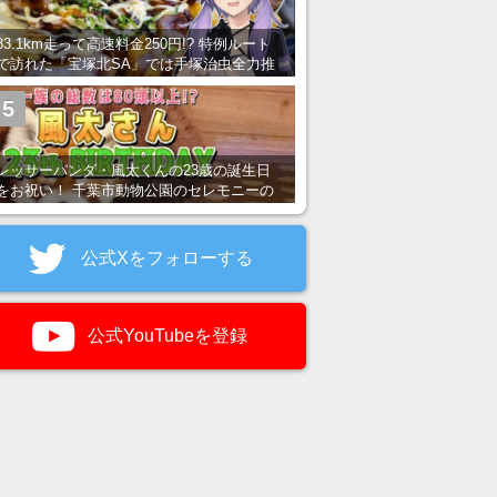
83.1km走って高速料金250円!? 特例ルート
で訪れた「宝塚北SA」では手塚治虫全力推
し＆関西グルメが楽しめる！
5
レッサーパンダ・風太くんの23歳の誕生日
をお祝い！ 千葉市動物公園のセレモニーの
様子を紹介
公式Xをフォローする
公式YouTubeを登録