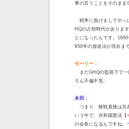
軍の言うことをそのまま
戦争に負けましてやっぱ
HQの占領時代がありま
とになったんです。195
950年の放送法が現在ま
モーリー：
まだGHQの監視下で一
ろん不偏不党。
永田：
つまり、敗戦直後は共産
いう中で、共和国憲法
【
の会長になるんですね。