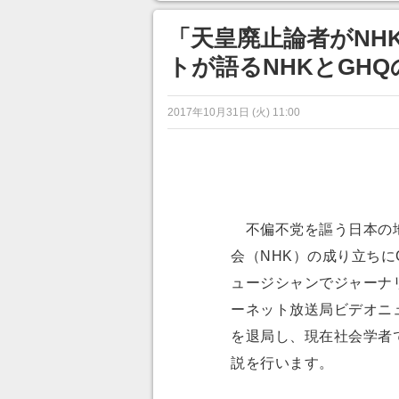
目が釘づけ
のに超う
「天皇廃止論者がNH
トが語るNHKとGH
2017年10月31日 (火) 11:00
不偏不党を謳う日本の地
会（NHK）の成り立ちに
ュージシャンでジャーナ
ーネット放送局ビデオニ
を退局し、現在社会学者
説を行います。