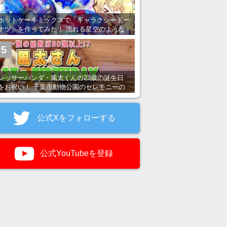
ホットケーキミックスで「ギャラクシードー
ナツ」を作ってみた！ 流れる星空のような
レンチン・レシピを紹介
5
レッサーパンダ・風太くんの23歳の誕生日
をお祝い！ 千葉市動物公園のセレモニーの
様子を紹介
公式Xをフォローする
公式YouTubeを登録