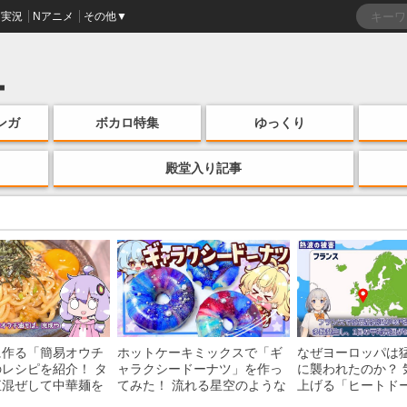
実況
Nアニメ
その他▼
ンガ
ボカロ特集
ゆっくり
殿堂入り記事
に作る「簡易オウチ
ホットケーキミックスで「ギ
なぜヨーロッパは
レシピを紹介！ タ
ャラクシードーナツ」を作っ
に襲われたのか？ 
直混ぜして中華麺を
てみた！ 流れる星空のような
上げる「ヒートド
けの一品がお手軽な
レンチン・レシピを紹介
組みを解説