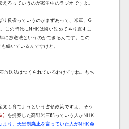
伝えるっていうのが戦争中のラジオですよ。
り反省っていうのがまずあって、米軍、G
す。この時代にNHKは悔い改めてやり直すこ
0年に放送法というのができるんです。この1
でも続いているんですけど。
応放送法はつくられているわけですね。もち
党も育てようという占領政策ですよ。そう
※】
を提案した高野岩三郎っていう人がNHK
つまり、天皇制廃止を言っていた人がNHK会