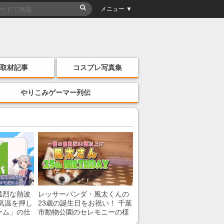
メニュー ▼
取材記事
コスプレ写真集
やりこみゲーマー列伝
猛烈な熱波
レッサーパンダ・風太くんの
気温を押し
23歳の誕生日をお祝い！ 千葉
ーム」の仕
市動物公園のセレモニーの様
子を紹介