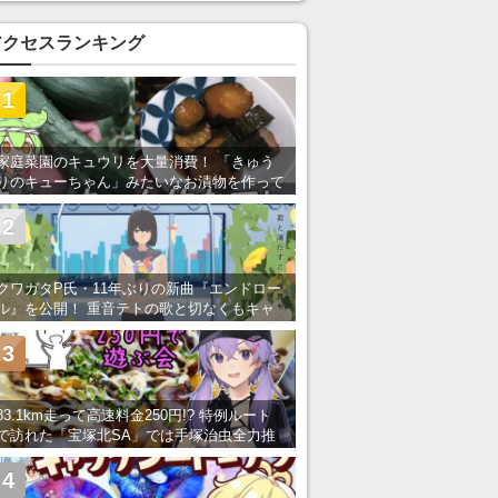
アクセスランキング
1
家庭菜園のキュウリを大量消費！ 「きゅう
りのキューちゃん」みたいなお漬物を作って
みた
2
クワガタP氏・11年ぶりの新曲『エンドロー
ル』を公開！ 重音テトの歌と切なくもキャ
ッチーなメロディーが胸にしみる
3
83.1km走って高速料金250円!? 特例ルート
で訪れた「宝塚北SA」では手塚治虫全力推
し＆関西グルメが楽しめる！
4