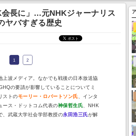
まそう
K会長に」…元NHKジャーナリス
Qのヤバすぎる歴史
1
2
上波メディア。なかでも戦後の日本放送協
GHQの要請が影響していることについてミ
リストの
モーリー・ロバートソン氏
、インタ
ュース・ドットコム代表の
神保哲生氏
、NHK
で、武蔵大学社会学部教授の
永田浩三氏
が解