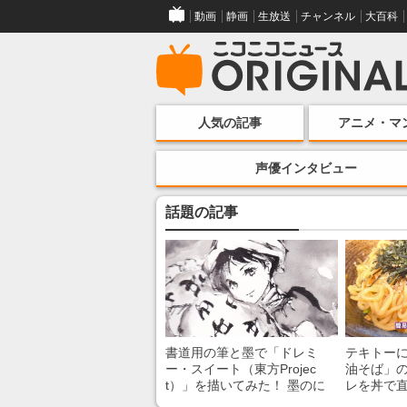
動画
静画
生放送
チャンネル
大百科
人気の記事
アニメ・マ
声優インタビュー
話題の記事
書道用の筆と墨で「ドレミ
テキトー
ー・スイート（東方Projec
油そば」の
t）」を描いてみた！ 墨のに
レを丼で
じみで陰影が生まれる瞬間に
絡めるだ