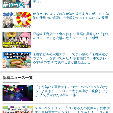
美しい
かき氷のシロップはなぜ味が違うように感じる？ 味
覚の仕組みの解説に「情報を食ってるんだ」の反響
戸越銀座商店街で食べ歩き！ 最高に美味しい「おで
んコロッケ」と穴場の絶品ジェラートに感動
京都駅ビルの穴場スポットでまい泉の「京都限定か
つサンド」を食べてみた！ 伊右衛門コラボで加わ
る“抹茶の香り”で美味しさが跳ね上がる
新着ニュース一覧
『まだ熱い / 重音テト』のサイバーパンクMVがか
っこよすぎる！ シロロウ氏が楽曲から映像までほ
ぼ1人で手がけた本気の一作
RTAイベントリレー『RTAちゃんの夏休み』に参加
する全14運営にインタビューしてみた！ 「RTA in