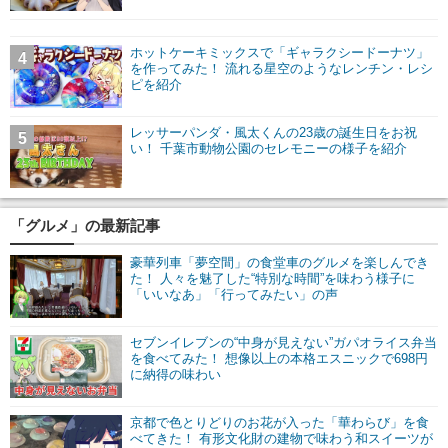
ホットケーキミックスで「ギャラクシードーナツ」
4
を作ってみた！ 流れる星空のようなレンチン・レシ
ピを紹介
レッサーパンダ・風太くんの23歳の誕生日をお祝
5
い！ 千葉市動物公園のセレモニーの様子を紹介
「グルメ」の最新記事
豪華列車「夢空間」の食堂車のグルメを楽しんでき
た！ 人々を魅了した“特別な時間”を味わう様子に
「いいなあ」「行ってみたい」の声
セブンイレブンの“中身が見えない”ガパオライス弁当
を食べてみた！ 想像以上の本格エスニックで698円
に納得の味わい
京都で色とりどりのお花が入った「華わらび」を食
べてきた！ 有形文化財の建物で味わう和スイーツが