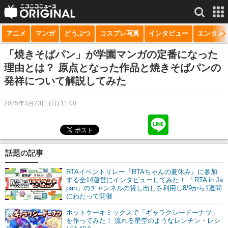
アニメ
マンガ
どうぶつ
コスプレ写真
インタビュー
エンタメ
サービス一覧
もっと見る
niconico
「焼きそばパン」が学園マンガの定番になった
理由とは？ 原点となった作品と焼きそばパンの
動画
発祥について解説してみた
生放送
2025年3月23日 (日) 11:00
ニュース
チャンネル
話題の記事
マンガ
RTAイベントリレー『RTAちゃんの夏休み』に参加
ニコニコQ
する全14運営にインタビューしてみた！ 「RTA in Ja
pan」のチャンネルの貸し出しを利用し8/9から1週間
にわたって開催
ホットケーキミックスで「ギャラクシードーナツ」
を作ってみた！ 流れる星空のようなレンチン・レシ