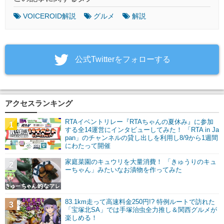
VOICEROID解説
グルメ
解説
‎公式Twitterをフォローする
アクセスランキング
RTAイベントリレー『RTAちゃんの夏休み』に参加
1
する全14運営にインタビューしてみた！ 「RTA in Ja
pan」のチャンネルの貸し出しを利用し8/9から1週間
にわたって開催
家庭菜園のキュウリを大量消費！ 「きゅうりのキュ
2
ーちゃん」みたいなお漬物を作ってみた
83.1km走って高速料金250円!? 特例ルートで訪れた
3
「宝塚北SA」では手塚治虫全力推し＆関西グルメが
楽しめる！