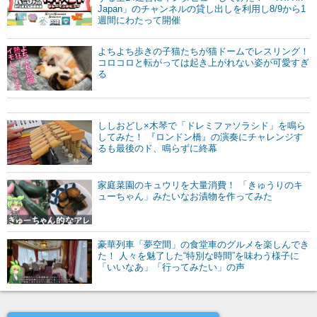
Japan」のチャンネルの貸し出しを利用し8/9から1
週間にわたって開催
よちよち歩きの子猫たちが猫ドームでレスリング！
コロコロと転がっては起き上がれない姿が可愛すぎ
る
ししおどし×木琴で「ドレミファソラシド」を鳴ら
してみた！ 『ロンドン橋』の演奏にチャレンジす
るも最後のド、鳴らずに終幕
家庭菜園のキュウリを大量消費！ 「きゅうりのキ
ューちゃん」みたいなお漬物を作ってみた
豪華列車「夢空間」の食堂車のグルメを楽しんでき
た！ 人々を魅了した“特別な時間”を味わう様子に
「いいなあ」「行ってみたい」の声