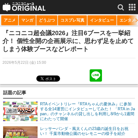
アニメ
マンガ
どうぶつ
コスプレ写真
インタビュー
エンタメ
サービス一覧
もっと見る
niconico
『ニコニコ超会議2026』注目6ブースを一挙紹
介！ 個性全開の企画展示に、思わず足を止めて
動画
しまう体験ブースなどレポート
生放送
2026年5月22日 (金) 15:00
ニュース
チャンネル
話題の記事
マンガ
RTAイベントリレー『RTAちゃんの夏休み』に参加
ニコニコQ
する全14運営にインタビューしてみた！ 「RTA in Ja
pan」のチャンネルの貸し出しを利用し8/9から1週間
にわたって開催
レッサーパンダ・風太くんの23歳の誕生日をお祝
い！ 千葉市動物公園のセレモニーの様子を紹介