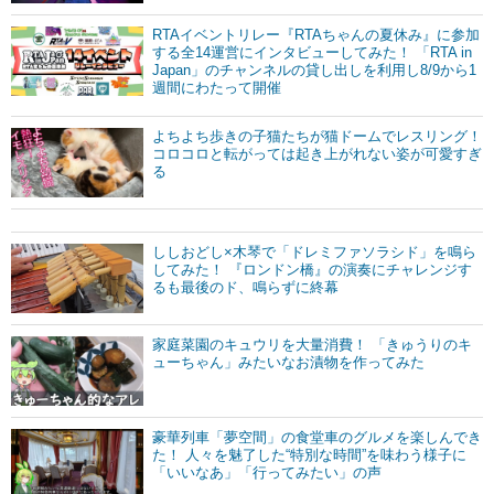
RTAイベントリレー『RTAちゃんの夏休み』に参加
する全14運営にインタビューしてみた！ 「RTA in
Japan」のチャンネルの貸し出しを利用し8/9から1
週間にわたって開催
よちよち歩きの子猫たちが猫ドームでレスリング！
コロコロと転がっては起き上がれない姿が可愛すぎ
る
ししおどし×木琴で「ドレミファソラシド」を鳴ら
してみた！ 『ロンドン橋』の演奏にチャレンジす
るも最後のド、鳴らずに終幕
家庭菜園のキュウリを大量消費！ 「きゅうりのキ
ューちゃん」みたいなお漬物を作ってみた
豪華列車「夢空間」の食堂車のグルメを楽しんでき
た！ 人々を魅了した“特別な時間”を味わう様子に
「いいなあ」「行ってみたい」の声