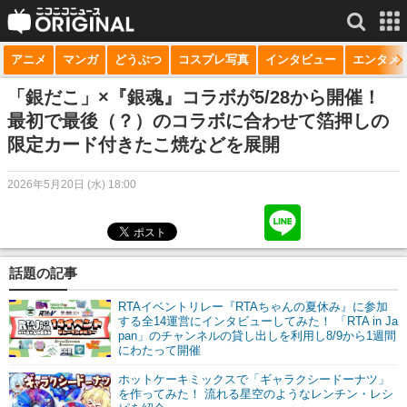
アニメ
マンガ
どうぶつ
コスプレ写真
インタビュー
エンタメ
サービス一覧
もっと見る
niconico
「銀だこ」×『銀魂』コラボが5/28から開催！
最初で最後（？）のコラボに合わせて箔押しの
動画
限定カード付きたこ焼などを展開
生放送
2026年5月20日 (水) 18:00
ニュース
チャンネル
話題の記事
マンガ
RTAイベントリレー『RTAちゃんの夏休み』に参加
ニコニコQ
する全14運営にインタビューしてみた！ 「RTA in Ja
pan」のチャンネルの貸し出しを利用し8/9から1週間
にわたって開催
ホットケーキミックスで「ギャラクシードーナツ」
を作ってみた！ 流れる星空のようなレンチン・レシ