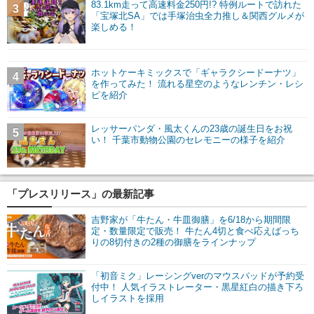
83.1km走って高速料金250円!? 特例ルートで訪れた
3
「宝塚北SA」では手塚治虫全力推し＆関西グルメが
楽しめる！
ホットケーキミックスで「ギャラクシードーナツ」
4
を作ってみた！ 流れる星空のようなレンチン・レシ
ピを紹介
レッサーパンダ・風太くんの23歳の誕生日をお祝
5
い！ 千葉市動物公園のセレモニーの様子を紹介
「プレスリリース」の最新記事
吉野家が「牛たん・牛皿御膳」を6/18から期間限
定・数量限定で販売！ 牛たん4切と食べ応えばっち
りの8切付きの2種の御膳をラインナップ
「初音ミク」レーシングverのマウスパッドが予約受
付中！ 人気イラストレーター・黒星紅白の描き下ろ
しイラストを採用