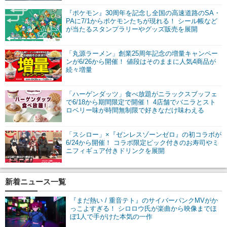
『ポケモン』30周年を記念し全国の高速道路のSA・
PAに7/1からポケモンたちが現れる！ シール帳など
が当たるスタンプラリーやグッズ販売を展開
「丸源ラーメン」創業25周年記念の増量キャンペー
ンが6/26から開催！ 値段はそのままに人気4商品が
続々増量
「ハーゲンダッツ」食べ放題がニラックスブッフェ
で6/18から期間限定で開催！ 4店舗でバニラとスト
ロベリー味が時間無制限で好きなだけ味わえる
「スシロー」×『ゼンレスゾーンゼロ』の初コラボが
6/24から開催！ コラボ限定ピック付きのお寿司やミ
ニフィギュア付きドリンクを展開
新着ニュース一覧
『まだ熱い / 重音テト』のサイバーパンクMVがか
っこよすぎる！ シロロウ氏が楽曲から映像までほ
ぼ1人で手がけた本気の一作