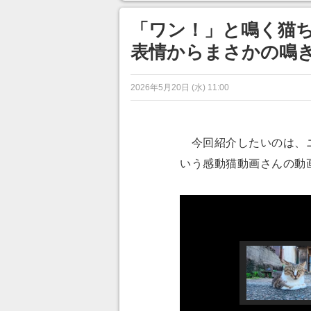
目が釘づけ
のに超う
「ワン！」と鳴く猫ち
表情からまさかの鳴
2026年5月20日 (水) 11:00
今回紹介したいのは、
いう感動猫動画さんの動