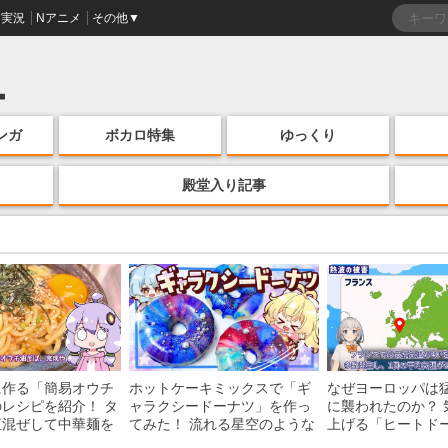
実況
Nアニメ
その他▼
ンガ
ボカロ特集
ゆっくり
殿堂入り記事
に作る「簡易オウチ
ホットケーキミックスで「ギ
なぜヨーロッパは
レシピを紹介！ タ
ャラクシードーナツ」を作っ
に襲われたのか？ 
直混ぜして中華麺を
てみた！ 流れる星空のような
上げる「ヒートド
けの一品がお手軽な
レンチン・レシピを紹介
組みを解説