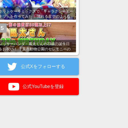
ホットケーキミックスで「ギャラクシードー
ナツ」を作ってみた！ 流れる星空のような
レンチン・レシピを紹介
5
レッサーパンダ・風太くんの23歳の誕生日
をお祝い！ 千葉市動物公園のセレモニーの
様子を紹介
公式Xをフォローする
公式YouTubeを登録