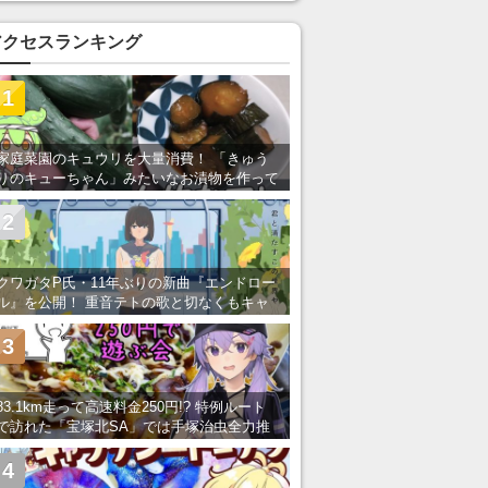
アクセスランキング
1
家庭菜園のキュウリを大量消費！ 「きゅう
りのキューちゃん」みたいなお漬物を作って
みた
2
クワガタP氏・11年ぶりの新曲『エンドロー
ル』を公開！ 重音テトの歌と切なくもキャ
ッチーなメロディーが胸にしみる
3
83.1km走って高速料金250円!? 特例ルート
で訪れた「宝塚北SA」では手塚治虫全力推
し＆関西グルメが楽しめる！
4