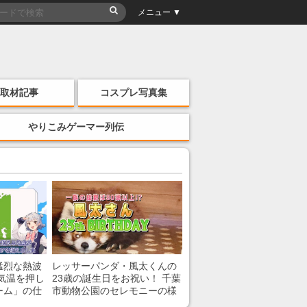
メニュー ▼
取材記事
コスプレ写真集
やりこみゲーマー列伝
猛烈な熱波
レッサーパンダ・風太くんの
気温を押し
23歳の誕生日をお祝い！ 千葉
ーム」の仕
市動物公園のセレモニーの様
子を紹介