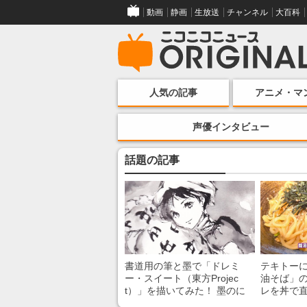
動画
静画
生放送
チャンネル
大百科
人気の記事
アニメ・マ
声優インタビュー
話題の記事
書道用の筆と墨で「ドレミ
テキトー
ー・スイート（東方Projec
油そば」の
t）」を描いてみた！ 墨のに
レを丼で
じみで陰影が生まれる瞬間に
絡めるだ