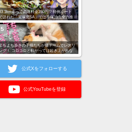
83.1km走って高速料金250円!? 特例ルート
で訪れた「宝塚北SA」では手塚治虫全力推
し＆関西グルメが楽しめる！
5
よちよち歩きの子猫たちが猫ドームでレスリ
ング！ コロコロと転がっては起き上がれな
い姿が可愛すぎる
公式Xをフォローする
公式YouTubeを登録