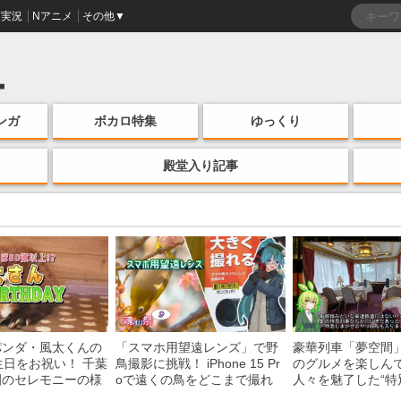
実況
Nアニメ
その他▼
ンガ
ボカロ特集
ゆっくり
殿堂入り記事
パンダ・風太くんの
「スマホ用望遠レンズ」で野
豪華列車「夢空間
生日をお祝い！ 千葉
鳥撮影に挑戦！ iPhone 15 Pr
のグルメを楽しん
園のセレモニーの様
oで遠くの鳥をどこまで撮れ
人々を魅了した“特
る？
間”を味わう様子に