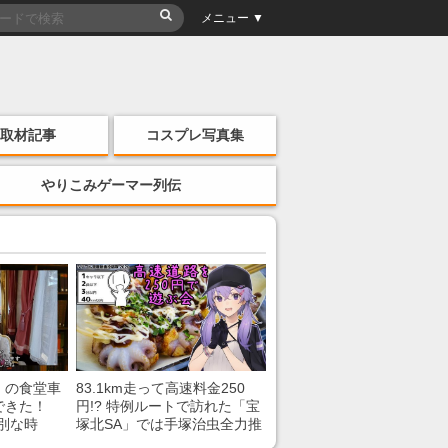
メニュー ▼
取材記事
コスプレ写真集
やりこみゲーマー列伝
」の食堂車
83.1km走って高速料金250
できた！
円!? 特例ルートで訪れた「宝
別な時
塚北SA」では手塚治虫全力推
「いいな
し＆関西グルメが楽しめる！