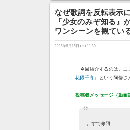
ンネルの貸し出しを利用し8/9
から1週間にわたって開催
なぜ歌詞を反転表示に
『少女のみぞ知る』
ワンシーンを観てい
2025年5月15日 (木) 11:30
今回紹介するのは、ニ
花隈千冬
』という阿修さ
投稿者メッセージ（動画
。すで修阿