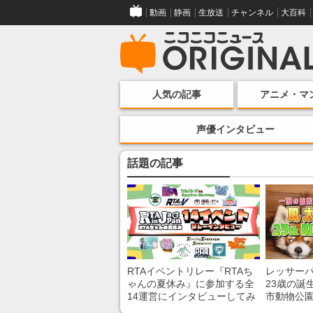
動画
静画
生放送
チャンネル
大百科
人気の記事
アニメ・マ
声優インタビュー
話題の記事
RTAイベントリレー『RTAち
レッサー
ゃんの夏休み』に参加する全
23歳の誕
14運営にインタビューしてみ
市動物公
た！ 「RTA in Japan」のチャ
子を紹介