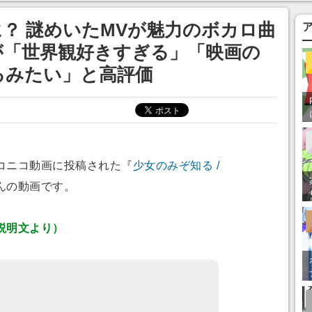
あ」「行ってみた
？ 謎めいたMVが魅力のボカロ曲
が「世界観好きすぎる」「映画の
るみたい」と高評価
コニコ動画に投稿された『
少女のみぞ知る /
んの動画です。
説明文より）