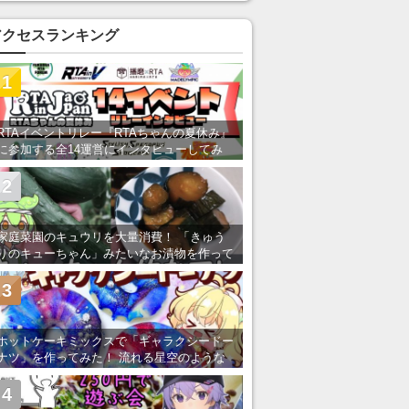
い」の声
アクセスランキング
1
RTAイベントリレー『RTAちゃんの夏休み』
に参加する全14運営にインタビューしてみ
た！ 「RTA in Japan」のチャンネルの貸し
出しを利用し8/9から1週間にわたって開催
2
家庭菜園のキュウリを大量消費！ 「きゅう
りのキューちゃん」みたいなお漬物を作って
みた
3
ホットケーキミックスで「ギャラクシードー
ナツ」を作ってみた！ 流れる星空のような
レンチン・レシピを紹介
4