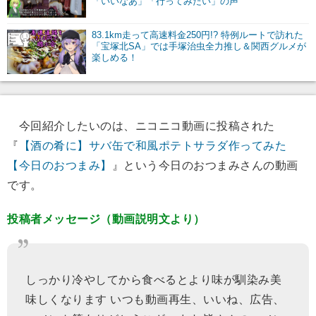
「いいなあ」「行ってみたい」の声
83.1km走って高速料金250円!? 特例ルートで訪れた
「宝塚北SA」では手塚治虫全力推し＆関西グルメが
楽しめる！
今回紹介したいのは、ニコニコ動画に投稿された
『
【酒の肴に】サバ缶で和風ポテトサラダ作ってみた
【今日のおつまみ】
』という今日のおつまみさんの動画
です。
投稿者メッセージ（動画説明文より）
しっかり冷やしてから食べるとより味が馴染み美
味しくなります いつも動画再生、いいね、広告、