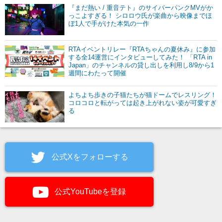
『まだ熱い / 重音テト』のサイバーパンクMVがか
っこよすぎる！ シロロウ氏が楽曲から映像までほ
ぼ1人で手がけた本気の一作
RTAイベントリレー『RTAちゃんの夏休み』に参加
する全14運営にインタビューしてみた！ 「RTA in
Japan」のチャンネルの貸し出しを利用し8/9から1
週間にわたって開催
よちよち歩きの子猫たちが猫ドームでレスリング！
コロコロと転がっては起き上がれない姿が可愛すぎ
る
公式Xをフォローする
公式YouTubeを登録