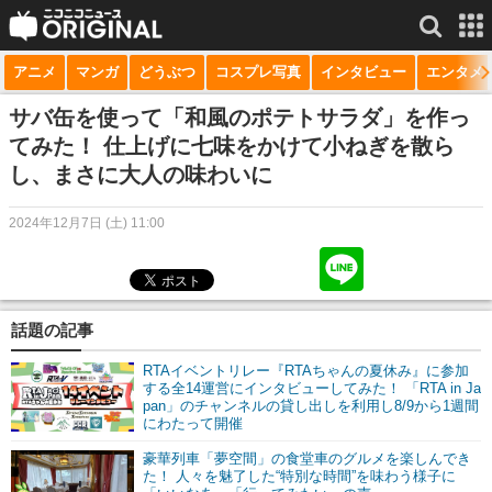
アニメ
マンガ
どうぶつ
コスプレ写真
インタビュー
エンタメ
サービス一覧
もっと見る
niconico
サバ缶を使って「和風のポテトサラダ」を作っ
てみた！ 仕上げに七味をかけて小ねぎを散ら
動画
し、まさに大人の味わいに
生放送
2024年12月7日 (土) 11:00
ニュース
チャンネル
話題の記事
マンガ
RTAイベントリレー『RTAちゃんの夏休み』に参加
ニコニコQ
する全14運営にインタビューしてみた！ 「RTA in Ja
pan」のチャンネルの貸し出しを利用し8/9から1週間
にわたって開催
豪華列車「夢空間」の食堂車のグルメを楽しんでき
た！ 人々を魅了した“特別な時間”を味わう様子に