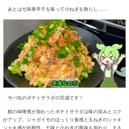
あとは七味唐辛子を振って小ねぎを散らし……
サバ缶のポテトサラダの完成です！
鯖の味噌煮が加わったポテトサラダは味の深みとコク
がアップ。ジャガイモのほっくり食感と玉ねぎのシャキ
シャキ感が好相性。七味と小ねぎの風味も加わり、まさ