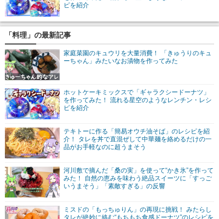
ピを紹介
「料理」の最新記事
家庭菜園のキュウリを大量消費！ 「きゅうりのキュ
ーちゃん」みたいなお漬物を作ってみた
ホットケーキミックスで「ギャラクシードーナツ」
を作ってみた！ 流れる星空のようなレンチン・レシ
ピを紹介
テキトーに作る「簡易オウチ油そば」のレシピを紹
介！ タレを丼で直混ぜして中華麺を絡めるだけの一
品がお手軽なのに超うまそう
河川敷で摘んだ「桑の実」を使って“かき氷”を作って
みた！ 自然の恵みを味わう絶品スイーツに「すっご
いうまそう」「素敵すぎる」の反響
ミスドの「もっちゅりん」の再現に挑戦！ みたらし
タレが絶妙に絡む“もちもち食感ドーナツ”のレシピを