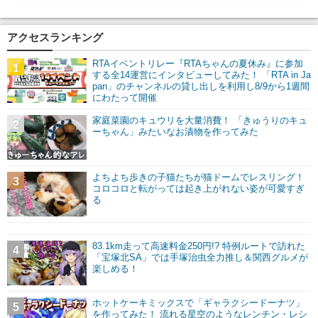
アクセスランキング
RTAイベントリレー『RTAちゃんの夏休み』に参加
1
する全14運営にインタビューしてみた！ 「RTA in Ja
pan」のチャンネルの貸し出しを利用し8/9から1週間
にわたって開催
家庭菜園のキュウリを大量消費！ 「きゅうりのキュ
2
ーちゃん」みたいなお漬物を作ってみた
よちよち歩きの子猫たちが猫ドームでレスリング！
3
コロコロと転がっては起き上がれない姿が可愛すぎ
る
83.1km走って高速料金250円!? 特例ルートで訪れた
4
「宝塚北SA」では手塚治虫全力推し＆関西グルメが
楽しめる！
ホットケーキミックスで「ギャラクシードーナツ」
5
を作ってみた！ 流れる星空のようなレンチン・レシ