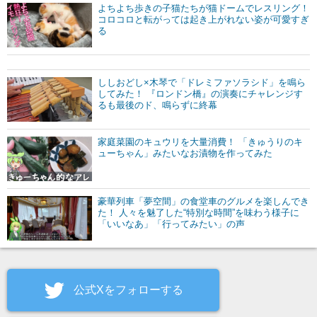
よちよち歩きの子猫たちが猫ドームでレスリング！
コロコロと転がっては起き上がれない姿が可愛すぎ
る
ししおどし×木琴で「ドレミファソラシド」を鳴ら
してみた！ 『ロンドン橋』の演奏にチャレンジす
るも最後のド、鳴らずに終幕
家庭菜園のキュウリを大量消費！ 「きゅうりのキ
ューちゃん」みたいなお漬物を作ってみた
豪華列車「夢空間」の食堂車のグルメを楽しんでき
た！ 人々を魅了した“特別な時間”を味わう様子に
「いいなあ」「行ってみたい」の声
公式Xをフォローする