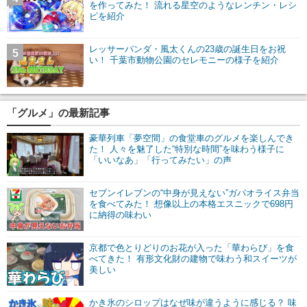
を作ってみた！ 流れる星空のようなレンチン・レシ
ピを紹介
レッサーパンダ・風太くんの23歳の誕生日をお祝
5
い！ 千葉市動物公園のセレモニーの様子を紹介
「グルメ」の最新記事
豪華列車「夢空間」の食堂車のグルメを楽しんでき
た！ 人々を魅了した“特別な時間”を味わう様子に
「いいなあ」「行ってみたい」の声
セブンイレブンの“中身が見えない”ガパオライス弁当
を食べてみた！ 想像以上の本格エスニックで698円
に納得の味わい
京都で色とりどりのお花が入った「華わらび」を食
べてきた！ 有形文化財の建物で味わう和スイーツが
美しい
かき氷のシロップはなぜ味が違うように感じる？ 味