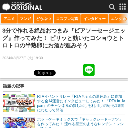
アニメ
マンガ
どうぶつ
コスプレ写真
インタビュー
エンタメ
サービス一覧
もっと見る
niconico
3分で作れる絶品おつまみ『ビアソーセージエッ
グ』作ってみた！ ピリッと効いたコショウとト
動画
ロトロの半熟卵にお酒が進みそう
生放送
2024年8月27日 (火) 19:30
ニュース
チャンネル
話題の記事
マンガ
RTAイベントリレー『RTAちゃんの夏休み』に参加
ニコニコQ
する全14運営にインタビューしてみた！ 「RTA in Ja
pan」のチャンネルの貸し出しを利用し8/9から1週間
にわたって開催
ホットケーキミックスで「ギャラクシードーナツ」
を作ってみた！ 流れる星空のようなレンチン・レシ