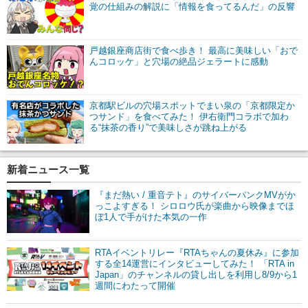
覚の仕組みの解説に「情報を食ってるんだ」の反響
戸越銀座商店街で食べ歩き！ 最高に美味しい「おで
んコロッケ」と穴場の絶品ジェラートに感動
京都駅ビルの穴場スポットでまい泉の「京都限定か
つサンド」を食べてみた！ 伊右衛門コラボで加わ
る“抹茶の香り”で美味しさが跳ね上がる
新着ニュース一覧
『まだ熱い / 重音テト』のサイバーパンクMVがか
っこよすぎる！ シロロウ氏が楽曲から映像までほ
ぼ1人で手がけた本気の一作
RTAイベントリレー『RTAちゃんの夏休み』に参加
する全14運営にインタビューしてみた！ 「RTA in
Japan」のチャンネルの貸し出しを利用し8/9から1
週間にわたって開催