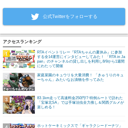
‎公式Twitterをフォローする
アクセスランキング
RTAイベントリレー『RTAちゃんの夏休み』に参加
1
する全14運営にインタビューしてみた！ 「RTA in Ja
pan」のチャンネルの貸し出しを利用し8/9から1週間
にわたって開催
家庭菜園のキュウリを大量消費！ 「きゅうりのキュ
2
ーちゃん」みたいなお漬物を作ってみた
83.1km走って高速料金250円!? 特例ルートで訪れた
3
「宝塚北SA」では手塚治虫全力推し＆関西グルメが
楽しめる！
ホットケーキミックスで「ギャラクシードーナツ」
4