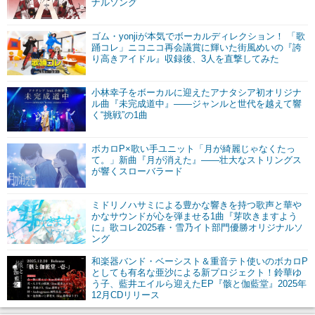
ナルソング
ゴム・yonjiが本気でボーカルディレクション！ 「歌
踊コレ」ニコニコ再会議賞に輝いた街風めいの『誇
り高きアイドル』収録後、3人を直撃してみた
小林幸子をボーカルに迎えたアナタシア初オリジナ
ル曲『未完成道中』――ジャンルと世代を越えて響
く“挑戦”の1曲
ボカロP×歌い手ユニット「月が綺麗じゃなくたっ
て。」新曲『月が消えた』――壮大なストリングス
が響くスローバラード
ミドリノハサミによる豊かな響きを持つ歌声と華や
かなサウンドが心を弾ませる1曲『芽吹きますよう
に』歌コレ2025春・雪乃イト部門優勝オリジナルソ
ング
和楽器バンド・ベーシスト＆重音テト使いのボカロP
としても有名な亜沙による新プロジェクト！鈴華ゆ
う子、藍井エイルら迎えたEP『骸と伽藍堂』2025年
12月CDリリース