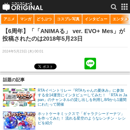
アニメ
マンガ
どうぶつ
コスプレ写真
インタビュー
エンタメ
サービス一覧
もっと見る
niconico
【6周年】「「ANIMAる」 ver. EVO+ Mes」が
投稿されたのは2018年5月23日
動画
2024年5月23日 (木) 00:01
生放送
ニュース
チャンネル
話題の記事
マンガ
RTAイベントリレー『RTAちゃんの夏休み』に参加
する全14運営にインタビューしてみた！ 「RTA in Ja
pan」のチャンネルの貸し出しを利用し8/9から1週間
ニコニコQ
にわたって開催
ホットケーキミックスで「ギャラクシードーナツ」
を作ってみた！ 流れる星空のようなレンチン・レシ
ピを紹介