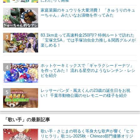
にわたって開催
家庭菜園のキュウリを大量消費！ 「きゅうりのキュ
2
ーちゃん」みたいなお漬物を作ってみた
83.1km走って高速料金250円!? 特例ルートで訪れた
3
「宝塚北SA」では手塚治虫全力推し＆関西グルメが
楽しめる！
ホットケーキミックスで「ギャラクシードーナツ」
4
を作ってみた！ 流れる星空のようなレンチン・レシ
ピを紹介
レッサーパンダ・風太くんの23歳の誕生日をお祝
5
い！ 千葉市動物公園のセレモニーの様子を紹介
「歌い手」の最新記事
歌い手・さじまの明るく等身大な歌声が響く『ヒラ
リヒラリ』歌コレ2025秋・Chinozo部門優勝オリジ