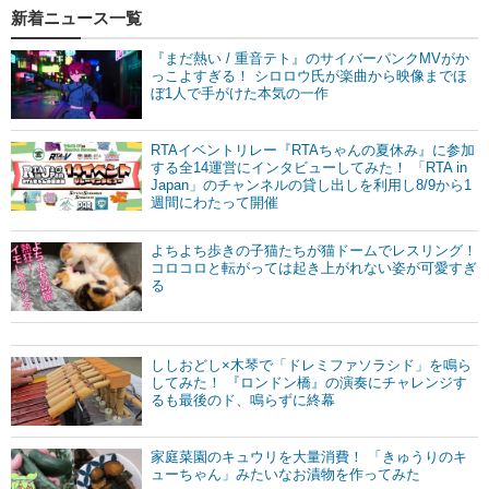
新着ニュース一覧
『まだ熱い / 重音テト』のサイバーパンクMVがか
っこよすぎる！ シロロウ氏が楽曲から映像までほ
ぼ1人で手がけた本気の一作
RTAイベントリレー『RTAちゃんの夏休み』に参加
する全14運営にインタビューしてみた！ 「RTA in
Japan」のチャンネルの貸し出しを利用し8/9から1
週間にわたって開催
よちよち歩きの子猫たちが猫ドームでレスリング！
コロコロと転がっては起き上がれない姿が可愛すぎ
る
ししおどし×木琴で「ドレミファソラシド」を鳴ら
してみた！ 『ロンドン橋』の演奏にチャレンジす
るも最後のド、鳴らずに終幕
家庭菜園のキュウリを大量消費！ 「きゅうりのキ
ューちゃん」みたいなお漬物を作ってみた