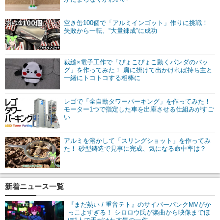
空き缶100個で「アルミインゴット」作りに挑戦！
失敗から一転、“大量錬成”に成功
裁縫×電子工作で「ぴょこぴょこ動くパンダのバッ
グ」を作ってみた！ 肩に掛けて出かければ持ち主と
一緒にトコトコする相棒に
レゴで「全自動タワーパーキング」を作ってみた！
モーター1つで指定した車を出庫させる仕組みがすご
い
アルミを溶かして「スリングショット」を作ってみ
た！ 砂型鋳造で見事に完成、気になる命中率は？
新着ニュース一覧
『まだ熱い / 重音テト』のサイバーパンクMVがか
っこよすぎる！ シロロウ氏が楽曲から映像までほ