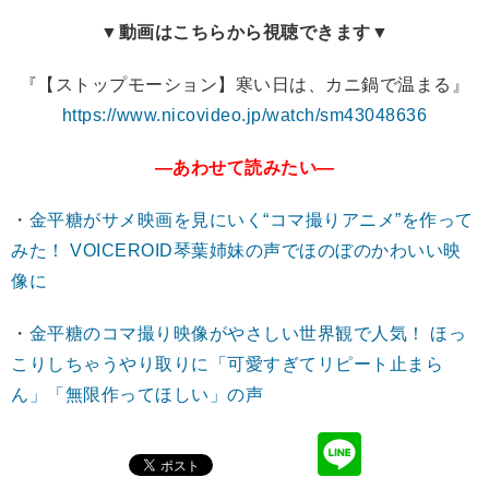
▼動画はこちらから視聴できます▼
『【ストップモーション】寒い日は、カニ鍋で温まる』
https://www.nicovideo.jp/watch/sm43048636
―あわせて読みたい―
・
金平糖がサメ映画を見にいく“コマ撮りアニメ”を作って
みた！ VOICEROID琴葉姉妹の声でほのぼのかわいい映
像に
・
金平糖のコマ撮り映像がやさしい世界観で人気！ ほっ
こりしちゃうやり取りに「可愛すぎてリピート止まら
ん」「無限作ってほしい」の声