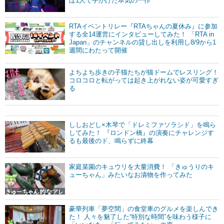
ぼ1人で手がけた本気の一作
RTAイベントリレー『RTAちゃんの夏休み』に参加
する全14運営にインタビューしてみた！ 「RTA in
Japan」のチャンネルの貸し出しを利用し8/9から1
週間にわたって開催
よちよち歩きの子猫たちが猫ドームでレスリング！
コロコロと転がっては起き上がれない姿が可愛すぎ
る
ししおどし×木琴で「ドレミファソラシド」を鳴ら
してみた！ 『ロンドン橋』の演奏にチャレンジす
るも最後のド、鳴らずに終幕
家庭菜園のキュウリを大量消費！ 「きゅうりのキ
ューちゃん」みたいなお漬物を作ってみた
豪華列車「夢空間」の食堂車のグルメを楽しんでき
た！ 人々を魅了した“特別な時間”を味わう様子に