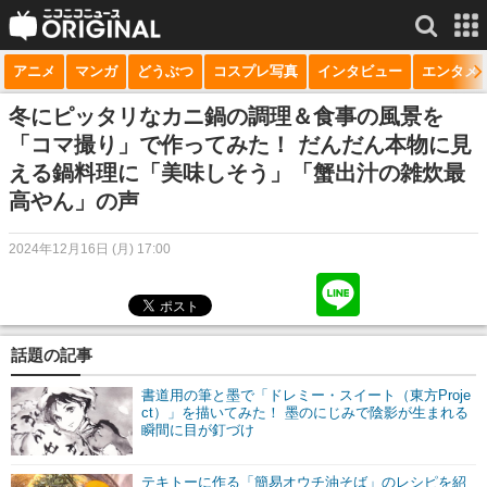
アニメ
マンガ
どうぶつ
コスプレ写真
インタビュー
エンタメ
サービス一覧
もっと見る
niconico
冬にピッタリなカニ鍋の調理＆食事の風景を
「コマ撮り」で作ってみた！ だんだん本物に見
動画
える鍋料理に「美味しそう」「蟹出汁の雑炊最
高やん」の声
生放送
ニュース
2024年12月16日 (月) 17:00
チャンネル
マンガ
話題の記事
ニコニコQ
書道用の筆と墨で「ドレミー・スイート（東方Proje
ct）」を描いてみた！ 墨のにじみで陰影が生まれる
瞬間に目が釘づけ
テキトーに作る「簡易オウチ油そば」のレシピを紹