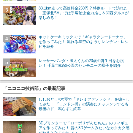
83.1km走って高速料金250円!? 特例ルートで訪れた
3
「宝塚北SA」では手塚治虫全力推し＆関西グルメが
楽しめる！
ホットケーキミックスで「ギャラクシードーナツ」
4
を作ってみた！ 流れる星空のようなレンチン・レシ
ピを紹介
レッサーパンダ・風太くんの23歳の誕生日をお祝
5
い！ 千葉市動物公園のセレモニーの様子を紹介
「ニコニコ技術部」の最新記事
ししおどし×木琴で「ドレミファソラシド」を鳴らし
てみた！ 『ロンドン橋』の演奏にチャレンジするも
最後のド、鳴らずに終幕
3Dプリンターで「ローポリずんだもん」のフィギュ
アを作ってみた！ 昔の3Dゲームみたいなカクカク感
がたまらなくかわいい