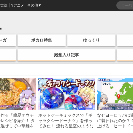
実況
Nアニメ
その他▼
ンガ
ボカロ特集
ゆっくり
殿堂入り記事
に作る「簡易オウチ
ホットケーキミックスで「ギ
なぜヨーロッパは
レシピを紹介！ タ
ャラクシードーナツ」を作っ
に襲われたのか？ 
直混ぜして中華麺を
てみた！ 流れる星空のような
上げる「ヒートド
けの一品がお手軽な
レンチン・レシピを紹介
組みを解説