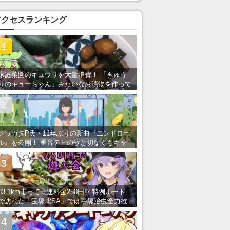
アクセスランキング
1
家庭菜園のキュウリを大量消費！ 「きゅう
りのキューちゃん」みたいなお漬物を作って
みた
2
クワガタP氏・11年ぶりの新曲『エンドロー
ル』を公開！ 重音テトの歌と切なくもキャ
ッチーなメロディーが胸にしみる
3
83.1km走って高速料金250円!? 特例ルート
で訪れた「宝塚北SA」では手塚治虫全力推
し＆関西グルメが楽しめる！
4