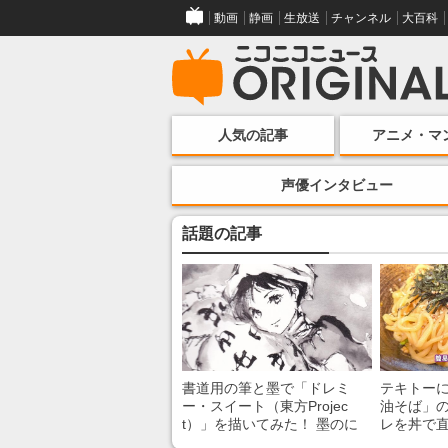
動画
静画
生放送
チャンネル
大百科
人気の記事
アニメ・マ
声優インタビュー
話題の記事
書道用の筆と墨で「ドレミ
テキトー
ー・スイート（東方Projec
油そば」の
t）」を描いてみた！ 墨のに
レを丼で
じみで陰影が生まれる瞬間に
絡めるだ