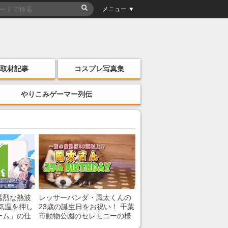
メニュー ▼
取材記事
コスプレ写真集
やりこみゲーマー列伝
猛烈な熱波
レッサーパンダ・風太くんの
気温を押し
23歳の誕生日をお祝い！ 千葉
ーム」の仕
市動物公園のセレモニーの様
子を紹介