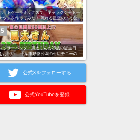
ホットケーキミックスで「ギャラクシードー
ナツ」を作ってみた！ 流れる星空のような
レンチン・レシピを紹介
5
レッサーパンダ・風太くんの23歳の誕生日
をお祝い！ 千葉市動物公園のセレモニーの
様子を紹介
公式Xをフォローする
公式YouTubeを登録