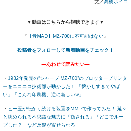
文／
高橋ホイコ
▼動画はこちらから視聴できます▼
『
【音MAD】MZ-700に不可能はない
』
投稿者をフォローして新着動画をチェック！
―あわせて読みたい―
・
1982年発売の“シャープ MZ-700”のプロッタープリンタ
ーをニコニコ技術部が動かした！ 「懐かしすぎてやば
い」「こんな印刷機、逆に新しいw」
・
ビー玉が転がり続ける装置をMMDで作ってみた！ 延々
と眺められる不思議な魅力に「癒される」「どこでルー
プした？」など反響が寄せられる