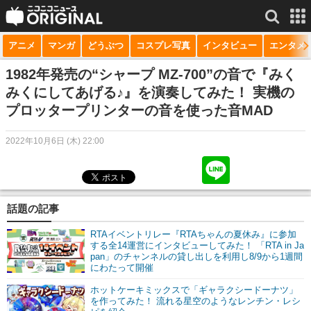
アニメ
マンガ
どうぶつ
コスプレ写真
インタビュー
エンタメ
サービス一覧
もっと見る
niconico
1982年発売の“シャープ MZ-700”の音で『みく
みくにしてあげる♪』を演奏してみた！ 実機の
動画
プロッタープリンターの音を使った音MAD
生放送
2022年10月6日 (木) 22:00
ニュース
チャンネル
話題の記事
マンガ
RTAイベントリレー『RTAちゃんの夏休み』に参加
ニコニコQ
する全14運営にインタビューしてみた！ 「RTA in Ja
pan」のチャンネルの貸し出しを利用し8/9から1週間
にわたって開催
ホットケーキミックスで「ギャラクシードーナツ」
を作ってみた！ 流れる星空のようなレンチン・レシ