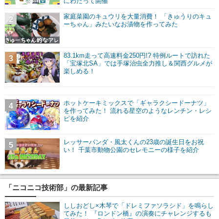
にわたって開催
家庭菜園のキュウリを大量消費！ 「きゅうりのキュ
2
ーちゃん」みたいなお漬物を作ってみた
83.1km走って高速料金250円!? 特例ルートで訪れた
3
「宝塚北SA」では手塚治虫全力推し＆関西グルメが
楽しめる！
ホットケーキミックスで「ギャラクシードーナツ」
4
を作ってみた！ 流れる星空のようなレンチン・レシ
ピを紹介
レッサーパンダ・風太くんの23歳の誕生日をお祝
5
い！ 千葉市動物公園のセレモニーの様子を紹介
「ニコニコ技術部」の最新記事
ししおどし×木琴で「ドレミファソラシド」を鳴らし
てみた！ 『ロンドン橋』の演奏にチャレンジするも