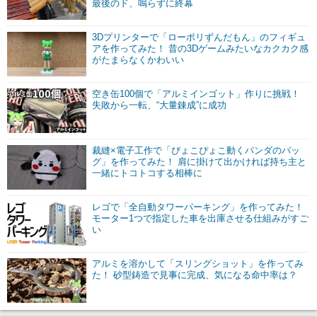
最後のド、鳴らずに終幕
3Dプリンターで「ローポリずんだもん」のフィギュ
アを作ってみた！ 昔の3Dゲームみたいなカクカク感
がたまらなくかわいい
空き缶100個で「アルミインゴット」作りに挑戦！
失敗から一転、“大量錬成”に成功
裁縫×電子工作で「ぴょこぴょこ動くパンダのバッ
グ」を作ってみた！ 肩に掛けて出かければ持ち主と
一緒にトコトコする相棒に
レゴで「全自動タワーパーキング」を作ってみた！
モーター1つで指定した車を出庫させる仕組みがすご
い
アルミを溶かして「スリングショット」を作ってみ
た！ 砂型鋳造で見事に完成、気になる命中率は？