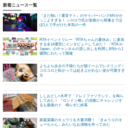
新着ニュース一覧
『まだ熱い / 重音テト』のサイバーパンクMVがか
っこよすぎる！ シロロウ氏が楽曲から映像までほ
ぼ1人で手がけた本気の一作
RTAイベントリレー『RTAちゃんの夏休み』に参加
する全14運営にインタビューしてみた！ 「RTA in
Japan」のチャンネルの貸し出しを利用し8/9から1
週間にわたって開催
よちよち歩きの子猫たちが猫ドームでレスリング！
コロコロと転がっては起き上がれない姿が可愛すぎ
る
ししおどし×木琴で「ドレミファソラシド」を鳴ら
してみた！ 『ロンドン橋』の演奏にチャレンジす
るも最後のド、鳴らずに終幕
家庭菜園のキュウリを大量消費！ 「きゅうりのキ
ューちゃん」みたいなお漬物を作ってみた