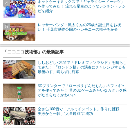
ホットケーキミックスで「ギャラクシードーナツ」
4
を作ってみた！ 流れる星空のようなレンチン・レシ
ピを紹介
レッサーパンダ・風太くんの23歳の誕生日をお祝
5
い！ 千葉市動物公園のセレモニーの様子を紹介
「ニコニコ技術部」の最新記事
ししおどし×木琴で「ドレミファソラシド」を鳴らし
てみた！ 『ロンドン橋』の演奏にチャレンジするも
最後のド、鳴らずに終幕
3Dプリンターで「ローポリずんだもん」のフィギュ
アを作ってみた！ 昔の3Dゲームみたいなカクカク感
がたまらなくかわいい
空き缶100個で「アルミインゴット」作りに挑戦！
失敗から一転、“大量錬成”に成功