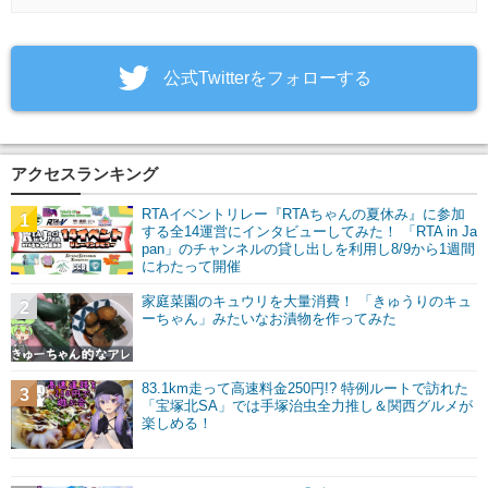
‎公式Twitterをフォローする
アクセスランキング
RTAイベントリレー『RTAちゃんの夏休み』に参加
1
する全14運営にインタビューしてみた！ 「RTA in Ja
pan」のチャンネルの貸し出しを利用し8/9から1週間
にわたって開催
家庭菜園のキュウリを大量消費！ 「きゅうりのキュ
2
ーちゃん」みたいなお漬物を作ってみた
83.1km走って高速料金250円!? 特例ルートで訪れた
3
「宝塚北SA」では手塚治虫全力推し＆関西グルメが
楽しめる！