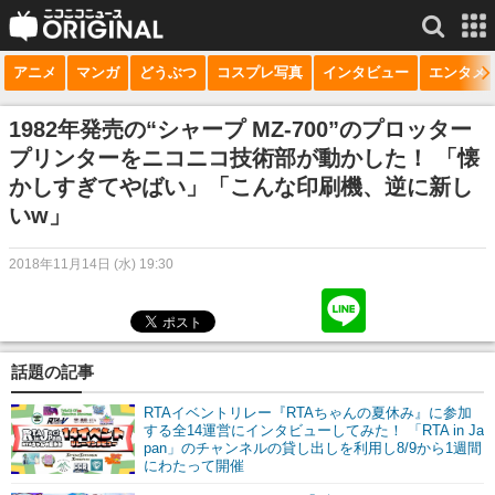
アニメ
マンガ
どうぶつ
コスプレ写真
インタビュー
エンタメ
サービス一覧
もっと見る
niconico
1982年発売の“シャープ MZ-700”のプロッター
プリンターをニコニコ技術部が動かした！ 「懐
動画
かしすぎてやばい」「こんな印刷機、逆に新し
生放送
いw」
ニュース
2018年11月14日 (水) 19:30
チャンネル
マンガ
話題の記事
ニコニコQ
RTAイベントリレー『RTAちゃんの夏休み』に参加
する全14運営にインタビューしてみた！ 「RTA in Ja
pan」のチャンネルの貸し出しを利用し8/9から1週間
にわたって開催