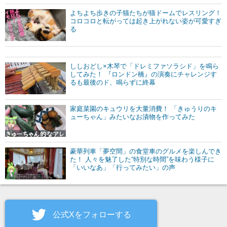
よちよち歩きの子猫たちが猫ドームでレスリング！
コロコロと転がっては起き上がれない姿が可愛すぎ
る
ししおどし×木琴で「ドレミファソラシド」を鳴ら
してみた！ 『ロンドン橋』の演奏にチャレンジす
るも最後のド、鳴らずに終幕
家庭菜園のキュウリを大量消費！ 「きゅうりのキ
ューちゃん」みたいなお漬物を作ってみた
豪華列車「夢空間」の食堂車のグルメを楽しんでき
た！ 人々を魅了した“特別な時間”を味わう様子に
「いいなあ」「行ってみたい」の声
公式Xをフォローする