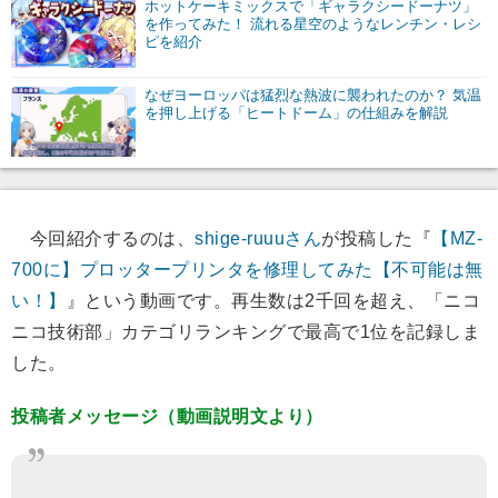
ホットケーキミックスで「ギャラクシードーナツ」
を作ってみた！ 流れる星空のようなレンチン・レシ
ピを紹介
なぜヨーロッパは猛烈な熱波に襲われたのか？ 気温
を押し上げる「ヒートドーム」の仕組みを解説
今回紹介するのは、
shige-ruuuさん
が投稿した『
【MZ-
700に】プロッタープリンタを修理してみた【不可能は無
い！】
』という動画です。再生数は2千回を超え、「ニコ
ニコ技術部」カテゴリランキングで最高で1位を記録しま
した。
投稿者メッセージ（動画説明文より）