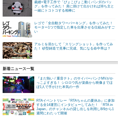
裁縫×電子工作で「ぴょこぴょこ動くパンダのバッ
グ」を作ってみた！ 肩に掛けて出かければ持ち主と
一緒にトコトコする相棒に
レゴで「全自動タワーパーキング」を作ってみた！
モーター1つで指定した車を出庫させる仕組みがすご
い
アルミを溶かして「スリングショット」を作ってみ
た！ 砂型鋳造で見事に完成、気になる命中率は？
新着ニュース一覧
『まだ熱い / 重音テト』のサイバーパンクMVがか
っこよすぎる！ シロロウ氏が楽曲から映像までほ
ぼ1人で手がけた本気の一作
RTAイベントリレー『RTAちゃんの夏休み』に参加
する全14運営にインタビューしてみた！ 「RTA in
Japan」のチャンネルの貸し出しを利用し8/9から1
週間にわたって開催