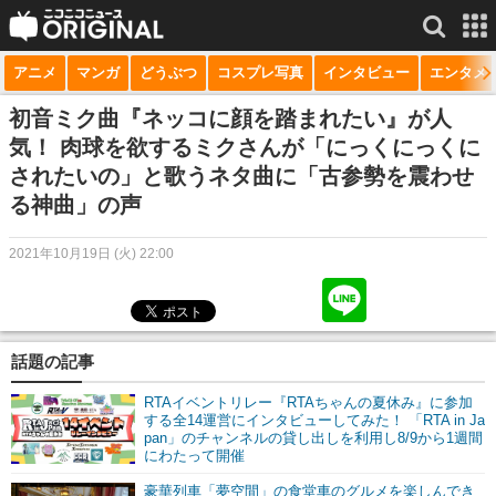
アニメ
マンガ
どうぶつ
コスプレ写真
インタビュー
エンタメ
サービス一覧
もっと見る
niconico
初音ミク曲『ネッコに顔を踏まれたい』が人
気！ 肉球を欲するミクさんが「にっくにっくに
動画
されたいの」と歌うネタ曲に「古参勢を震わせ
る神曲」の声
生放送
ニュース
2021年10月19日 (火) 22:00
チャンネル
マンガ
話題の記事
ニコニコQ
RTAイベントリレー『RTAちゃんの夏休み』に参加
する全14運営にインタビューしてみた！ 「RTA in Ja
pan」のチャンネルの貸し出しを利用し8/9から1週間
にわたって開催
豪華列車「夢空間」の食堂車のグルメを楽しんでき