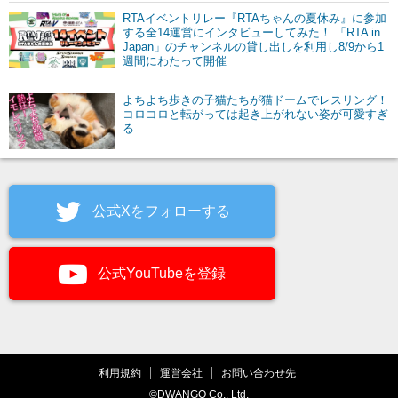
RTAイベントリレー『RTAちゃんの夏休み』に参加
する全14運営にインタビューしてみた！ 「RTA in
Japan」のチャンネルの貸し出しを利用し8/9から1
週間にわたって開催
よちよち歩きの子猫たちが猫ドームでレスリング！
コロコロと転がっては起き上がれない姿が可愛すぎ
る
公式Xをフォローする
公式YouTubeを登録
利用規約
運営会社
お問い合わせ先
©DWANGO Co., Ltd.