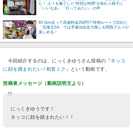
た！ 人々を魅了した“特別な時間”を味わう様子に
「いいなあ」「行ってみたい」の声
83.1km走って高速料金250円!? 特例ルートで訪れた
「宝塚北SA」では手塚治虫全力推し＆関西グルメが
楽しめる！
今回紹介するのは、にっくきゆうさん投稿の『
ネッコ
に顔を踏まれたい / 初音ミク
』という動画です。
投稿者メッセージ（動画説明文より）
にっくきゆうです！
ネッコに顔を踏まれたい！！