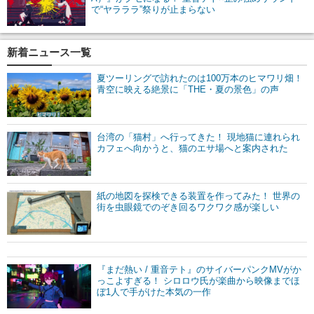
で“ヤラララ”祭りが止まらない
新着ニュース一覧
夏ツーリングで訪れたのは100万本のヒマワリ畑！
青空に映える絶景に「THE・夏の景色」の声
台湾の「猫村」へ行ってきた！ 現地猫に連れられ
カフェへ向かうと、猫のエサ場へと案内された
紙の地図を探検できる装置を作ってみた！ 世界の
街を虫眼鏡でのぞき回るワクワク感が楽しい
『まだ熱い / 重音テト』のサイバーパンクMVがか
っこよすぎる！ シロロウ氏が楽曲から映像までほ
ぼ1人で手がけた本気の一作