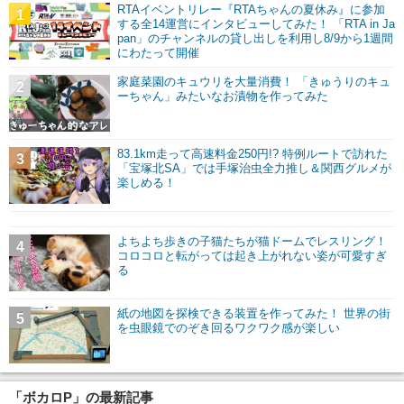
RTAイベントリレー『RTAちゃんの夏休み』に参加
1
する全14運営にインタビューしてみた！ 「RTA in Ja
pan」のチャンネルの貸し出しを利用し8/9から1週間
にわたって開催
家庭菜園のキュウリを大量消費！ 「きゅうりのキュ
2
ーちゃん」みたいなお漬物を作ってみた
83.1km走って高速料金250円!? 特例ルートで訪れた
3
「宝塚北SA」では手塚治虫全力推し＆関西グルメが
楽しめる！
よちよち歩きの子猫たちが猫ドームでレスリング！
4
コロコロと転がっては起き上がれない姿が可愛すぎ
る
紙の地図を探検できる装置を作ってみた！ 世界の街
5
を虫眼鏡でのぞき回るワクワク感が楽しい
「ボカロP」の最新記事