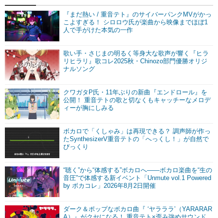
『まだ熱い / 重音テト』のサイバーパンクMVがかっ
こよすぎる！ シロロウ氏が楽曲から映像までほぼ1
人で手がけた本気の一作
歌い手・さじまの明るく等身大な歌声が響く『ヒラ
リヒラリ』歌コレ2025秋・Chinozo部門優勝オリジ
ナルソング
クワガタP氏・11年ぶりの新曲『エンドロール』を
公開！ 重音テトの歌と切なくもキャッチーなメロデ
ィーが胸にしみる
ボカロで「くしゃみ」は再現できる？ 調声師が作っ
たSynthesizerV重音テトの「へっくし！」が自然で
びっくり
“聴く”から“体感する”ボカロへ――ボカロ楽曲を“生の
音圧”で体感する新イベント「Unmute vol.1 Powered
by ボカコレ」2026年8月2日開催
ダーク＆ポップなボカロ曲『 ‘ヤラララ’（YARARAR
A）』がクセになる！ 重音テト×歪み強めサウンド