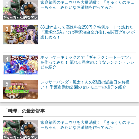
家庭菜園のキュウリを大量消費！ 「きゅうりのキュ
2
ーちゃん」みたいなお漬物を作ってみた
83.1km走って高速料金250円!? 特例ルートで訪れた
3
「宝塚北SA」では手塚治虫全力推し＆関西グルメが
楽しめる！
ホットケーキミックスで「ギャラクシードーナツ」
4
を作ってみた！ 流れる星空のようなレンチン・レシ
ピを紹介
レッサーパンダ・風太くんの23歳の誕生日をお祝
5
い！ 千葉市動物公園のセレモニーの様子を紹介
「料理」の最新記事
家庭菜園のキュウリを大量消費！ 「きゅうりのキュ
ーちゃん」みたいなお漬物を作ってみた