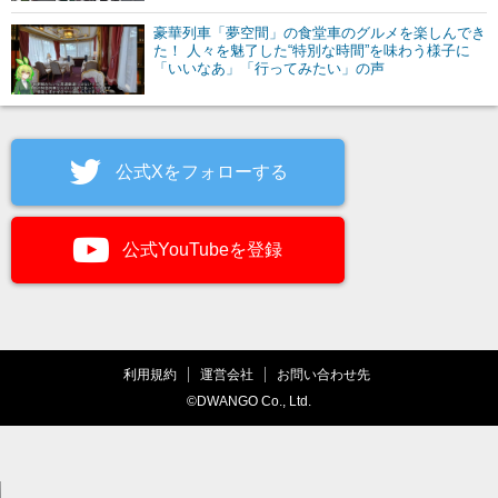
豪華列車「夢空間」の食堂車のグルメを楽しんでき
た！ 人々を魅了した“特別な時間”を味わう様子に
「いいなあ」「行ってみたい」の声
公式Xをフォローする
公式YouTubeを登録
利用規約
運営会社
お問い合わせ先
©DWANGO Co., Ltd.