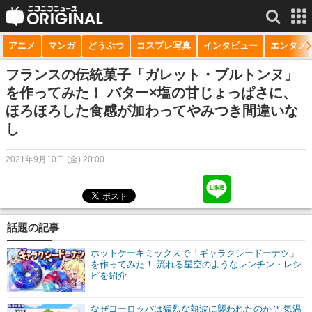
アニメ
マンガ
どうぶつ
コスプレ写真
インタビュー
エンタメ
サービス一覧
もっと見る
niconico
フランスの伝統菓子「ガレット・ブルトンヌ」
を作ってみた！ バター×塩の甘じょっぱさに、
動画
ほろほろした食感が加わってやみつき間違いな
し
生放送
ニュース
2021年9月10日 (金) 20:00
チャンネル
マンガ
話題の記事
ニコニコQ
ホットケーキミックスで「ギャラクシードーナツ」
を作ってみた！ 流れる星空のようなレンチン・レシ
ピを紹介
なぜヨーロッパは猛烈な熱波に襲われたのか？ 気温