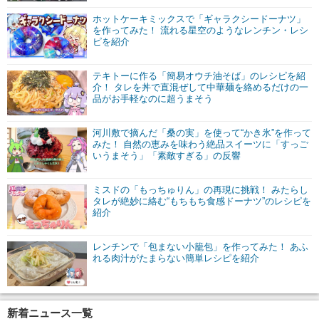
ホットケーキミックスで「ギャラクシードーナツ」
を作ってみた！ 流れる星空のようなレンチン・レシ
ピを紹介
テキトーに作る「簡易オウチ油そば」のレシピを紹
介！ タレを丼で直混ぜして中華麺を絡めるだけの一
品がお手軽なのに超うまそう
河川敷で摘んだ「桑の実」を使って“かき氷”を作って
みた！ 自然の恵みを味わう絶品スイーツに「すっご
いうまそう」「素敵すぎる」の反響
ミスドの「もっちゅりん」の再現に挑戦！ みたらし
タレが絶妙に絡む“もちもち食感ドーナツ”のレシピを
紹介
レンチンで「包まない小籠包」を作ってみた！ あふ
れる肉汁がたまらない簡単レシピを紹介
新着ニュース一覧