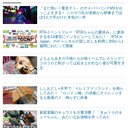
『まだ熱い / 重音テト』のサイバーパンクMVがか
っこよすぎる！ シロロウ氏が楽曲から映像までほ
ぼ1人で手がけた本気の一作
RTAイベントリレー『RTAちゃんの夏休み』に参加
する全14運営にインタビューしてみた！ 「RTA in
Japan」のチャンネルの貸し出しを利用し8/9から1
週間にわたって開催
よちよち歩きの子猫たちが猫ドームでレスリング！
コロコロと転がっては起き上がれない姿が可愛すぎ
る
ししおどし×木琴で「ドレミファソラシド」を鳴ら
してみた！ 『ロンドン橋』の演奏にチャレンジす
るも最後のド、鳴らずに終幕
家庭菜園のキュウリを大量消費！ 「きゅうりのキ
ューちゃん」みたいなお漬物を作ってみた