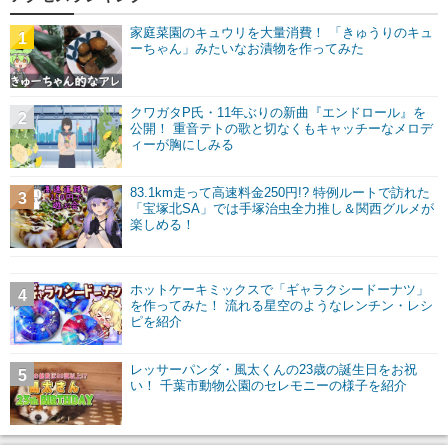
家庭菜園のキュウリを大量消費！ 「きゅうりのキュ
1
ーちゃん」みたいなお漬物を作ってみた
クワガタP氏・11年ぶりの新曲『エンドロール』を
2
公開！ 重音テトの歌と切なくもキャッチーなメロデ
ィーが胸にしみる
83.1km走って高速料金250円!? 特例ルートで訪れた
3
「宝塚北SA」では手塚治虫全力推し＆関西グルメが
楽しめる！
ホットケーキミックスで「ギャラクシードーナツ」
4
を作ってみた！ 流れる星空のようなレンチン・レシ
ピを紹介
レッサーパンダ・風太くんの23歳の誕生日をお祝
5
い！ 千葉市動物公園のセレモニーの様子を紹介