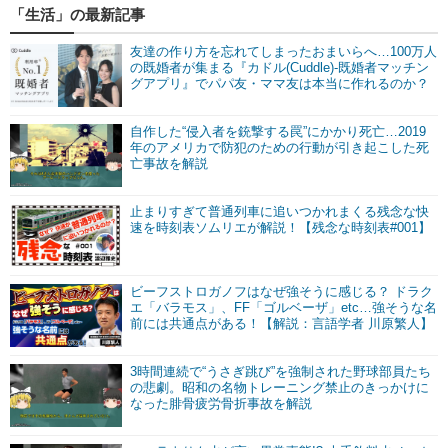
「生活」の最新記事
友達の作り方を忘れてしまったおまいらへ…100万人
の既婚者が集まる『カドル(Cuddle)-既婚者マッチン
グアプリ』でパパ友・ママ友は本当に作れるのか？
自作した“侵入者を銃撃する罠”にかかり死亡…2019
年のアメリカで防犯のための行動が引き起こした死
亡事故を解説
止まりすぎて普通列車に追いつかれまくる残念な快
速を時刻表ソムリエが解説！【残念な時刻表#001】
ビーフストロガノフはなぜ強そうに感じる？ ドラク
エ「バラモス」、FF「ゴルベーザ」etc…強そうな名
前には共通点がある！【解説：言語学者 川原繁人】
3時間連続で“うさぎ跳び”を強制された野球部員たち
の悲劇。昭和の名物トレーニング禁止のきっかけに
なった腓骨疲労骨折事故を解説