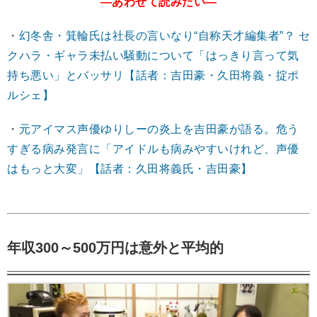
―あわせて読みたい―
・
幻冬舎・箕輪氏は社長の言いなり“自称天才編集者”？ セ
クハラ・ギャラ未払い騒動について「はっきり言って気
持ち悪い」とバッサリ【話者：吉田豪・久田将義・掟ポ
ルシェ】
・
元アイマス声優ゆりしーの炎上を吉田豪が語る。危う
すぎる病み発言に「アイドルも病みやすいけれど、声優
はもっと大変」【話者：久田将義氏・吉田豪】
年収300～500万円は意外と平均的