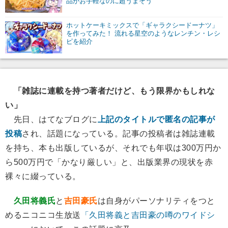
品がお手軽なのに超うまそう
ホットケーキミックスで「ギャラクシードーナツ」
を作ってみた！ 流れる星空のようなレンチン・レシ
ピを紹介
「雑誌に連載を持つ著者だけど、もう限界かもしれな
い」
先日、はてなブログに
上記のタイトルで匿名の記事が
投稿
され、話題になっている。記事の投稿者は雑誌連載
を持ち、本も出版しているが、それでも年収は300万円か
ら500万円で「かなり厳しい」と、出版業界の現状を赤
裸々に綴っている。
久田将義氏
と
吉田豪氏
は自身がパーソナリティをつと
めるニコニコ生放送
「久田将義と吉田豪の噂のワイドシ