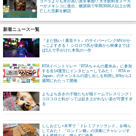
コーラよりも水が高い異常事態!? 大手飲料水メーカ
ーがメキシコに進出、糖尿病で年間3000人以上が死
亡した悲劇を解説
新着ニュース一覧
『まだ熱い / 重音テト』のサイバーパンクMVがか
っこよすぎる！ シロロウ氏が楽曲から映像までほ
ぼ1人で手がけた本気の一作
RTAイベントリレー『RTAちゃんの夏休み』に参加
する全14運営にインタビューしてみた！ 「RTA in
Japan」のチャンネルの貸し出しを利用し8/9から1
週間にわたって開催
よちよち歩きの子猫たちが猫ドームでレスリング！
コロコロと転がっては起き上がれない姿が可愛すぎ
る
ししおどし×木琴で「ドレミファソラシド」を鳴ら
してみた！ 『ロンドン橋』の演奏にチャレンジす
るも最後のド、鳴らずに終幕