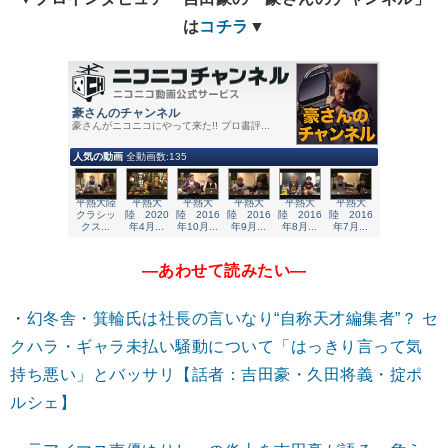
は
コチラ
▼
―あわせて読みたい―
・
幻冬舎・箕輪氏は社長の言いなり“自称天才編集者”？ セ
クハラ・ギャラ未払い騒動について「はっきり言って気
持ち悪い」とバッサリ【話者：吉田豪・久田将義・掟ポ
ルシェ】