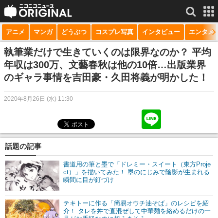
アニメ
マンガ
どうぶつ
コスプレ写真
インタビュー
エンタメ
サービス一覧
もっと見る
niconico
執筆業だけで生きていくのは限界なのか？ 平均
年収は300万、文藝春秋は他の10倍…出版業界
動画
のギャラ事情を吉田豪・久田将義が明かした！
生放送
2020年8月26日 (水) 11:30
ニュース
チャンネル
話題の記事
マンガ
書道用の筆と墨で「ドレミー・スイート（東方Proje
ニコニコQ
ct）」を描いてみた！ 墨のにじみで陰影が生まれる
瞬間に目が釘づけ
テキトーに作る「簡易オウチ油そば」のレシピを紹
介！ タレを丼で直混ぜして中華麺を絡めるだけの一