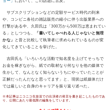
ョー」
において、この話題に言及。
サブスクリプションなどの定額サービス時代の到来
や、コンビニ各社の雑誌販売の縮小に伴う出版業界への
打撃がある中、久田氏は「300万から500万は恵まれてい
る」としつつも、
「書いてしゃべれる人じゃないと無理
かな」
と昔と比較して執筆者に求められているものが変
化してきていることを挙げた。
吉田氏も「いろいろな活動で知名度を上げてそっちで
お金を稼ぎながら、紙での取材なり何なりを他の媒体で
生かして、なんとなく知らないうちにやっていたことが
正解だったんだなと思ってます」と、現状は紙媒体だけ
では厳しいと自身のキャリアを振り返り述べた。
※本記事はニコニコ生放送での出演者の発言を書き起こしたものであ
り、公開にあたり最低限の編集をしています。