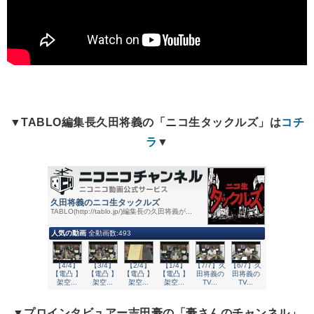
▼TABLO編集長久田将義の
「ニコ生タックルズ」は
コチ
ラ
▼
▼プロインタビュアー吉田豪の「豪さんのチャンネル」