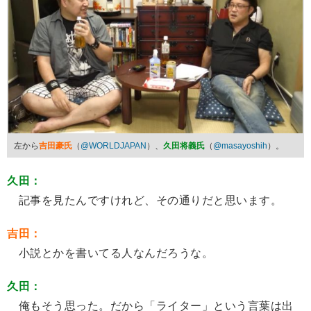
左から
吉田豪氏
（
@WORLDJAPAN
）、
久田将義氏
（
@masayoshih
）。
久田：
記事を見たんですけれど、その通りだと思います。
吉田：
小説とかを書いてる人なんだろうな。
久田：
俺もそう思った。だから「ライター」という言葉は出