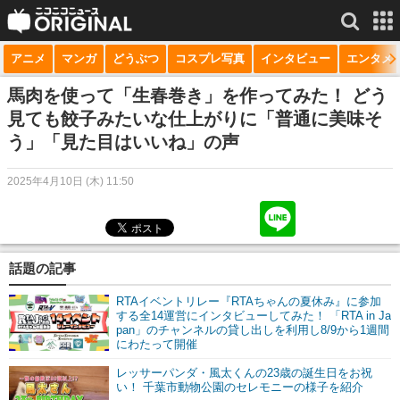
アニメ
マンガ
どうぶつ
コスプレ写真
インタビュー
エンタメ
サービス一覧
もっと見る
niconico
馬肉を使って「生春巻き」を作ってみた！ どう
見ても餃子みたいな仕上がりに「普通に美味そ
動画
う」「見た目はいいね」の声
生放送
2025年4月10日 (木) 11:50
ニュース
チャンネル
話題の記事
マンガ
RTAイベントリレー『RTAちゃんの夏休み』に参加
ニコニコQ
する全14運営にインタビューしてみた！ 「RTA in Ja
pan」のチャンネルの貸し出しを利用し8/9から1週間
にわたって開催
レッサーパンダ・風太くんの23歳の誕生日をお祝
い！ 千葉市動物公園のセレモニーの様子を紹介