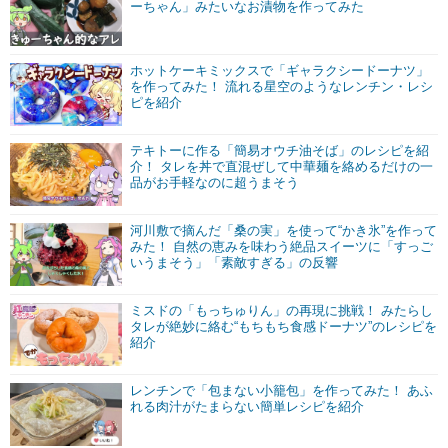
ーちゃん」みたいなお漬物を作ってみた
ホットケーキミックスで「ギャラクシードーナツ」
を作ってみた！ 流れる星空のようなレンチン・レシ
ピを紹介
テキトーに作る「簡易オウチ油そば」のレシピを紹
介！ タレを丼で直混ぜして中華麺を絡めるだけの一
品がお手軽なのに超うまそう
河川敷で摘んだ「桑の実」を使って“かき氷”を作って
みた！ 自然の恵みを味わう絶品スイーツに「すっご
いうまそう」「素敵すぎる」の反響
ミスドの「もっちゅりん」の再現に挑戦！ みたらし
タレが絶妙に絡む“もちもち食感ドーナツ”のレシピを
紹介
レンチンで「包まない小籠包」を作ってみた！ あふ
れる肉汁がたまらない簡単レシピを紹介