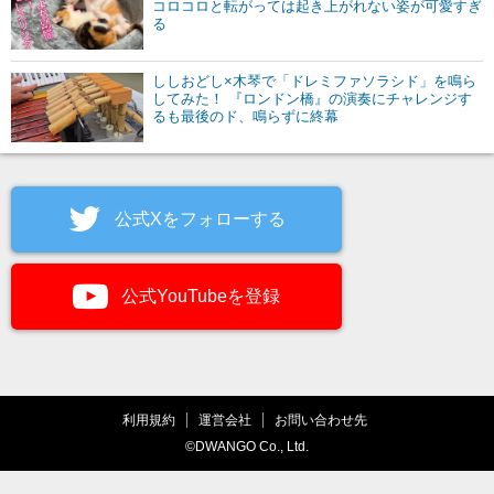
コロコロと転がっては起き上がれない姿が可愛すぎ
る
ししおどし×木琴で「ドレミファソラシド」を鳴ら
してみた！ 『ロンドン橋』の演奏にチャレンジす
るも最後のド、鳴らずに終幕
公式Xをフォローする
公式YouTubeを登録
利用規約
運営会社
お問い合わせ先
©DWANGO Co., Ltd.