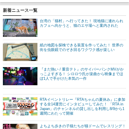
新着ニュース一覧
台湾の「猫村」へ行ってきた！ 現地猫に連れられ
カフェへ向かうと、猫のエサ場へと案内された
紙の地図を探検できる装置を作ってみた！ 世界の
街を虫眼鏡でのぞき回るワクワク感が楽しい
『まだ熱い / 重音テト』のサイバーパンクMVがか
っこよすぎる！ シロロウ氏が楽曲から映像までほ
ぼ1人で手がけた本気の一作
RTAイベントリレー『RTAちゃんの夏休み』に参加
する全14運営にインタビューしてみた！ 「RTA in
Japan」のチャンネルの貸し出しを利用し8/9から1
週間にわたって開催
よちよち歩きの子猫たちが猫ドームでレスリング！