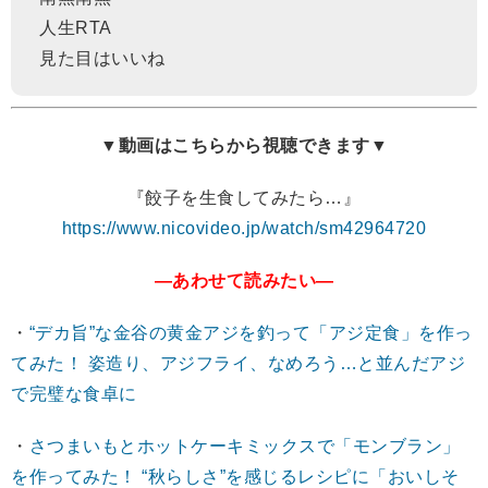
人生RTA
見た目はいいね
▼動画はこちらから視聴できます▼
『餃子を生食してみたら…』
https://www.nicovideo.jp/watch/sm42964720
―あわせて読みたい―
・
“デカ旨”な金谷の黄金アジを釣って「アジ定食」を作っ
てみた！ 姿造り、アジフライ、なめろう…と並んだアジ
で完璧な食卓に
・
さつまいもとホットケーキミックスで「モンブラン」
を作ってみた！ “秋らしさ”を感じるレシピに「おいしそ