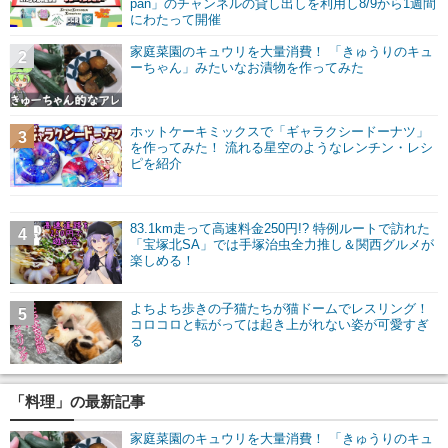
pan」のチャンネルの貸し出しを利用し8/9から1週間
にわたって開催
家庭菜園のキュウリを大量消費！ 「きゅうりのキュ
2
ーちゃん」みたいなお漬物を作ってみた
ホットケーキミックスで「ギャラクシードーナツ」
3
を作ってみた！ 流れる星空のようなレンチン・レシ
ピを紹介
83.1km走って高速料金250円!? 特例ルートで訪れた
4
「宝塚北SA」では手塚治虫全力推し＆関西グルメが
楽しめる！
よちよち歩きの子猫たちが猫ドームでレスリング！
5
コロコロと転がっては起き上がれない姿が可愛すぎ
る
「料理」の最新記事
家庭菜園のキュウリを大量消費！ 「きゅうりのキュ