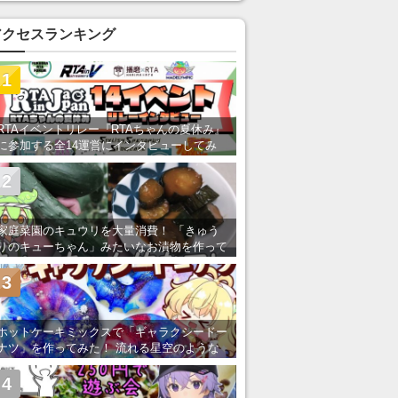
い」の声
アクセスランキング
1
RTAイベントリレー『RTAちゃんの夏休み』
に参加する全14運営にインタビューしてみ
た！ 「RTA in Japan」のチャンネルの貸し
出しを利用し8/9から1週間にわたって開催
2
家庭菜園のキュウリを大量消費！ 「きゅう
りのキューちゃん」みたいなお漬物を作って
みた
3
ホットケーキミックスで「ギャラクシードー
ナツ」を作ってみた！ 流れる星空のような
レンチン・レシピを紹介
4