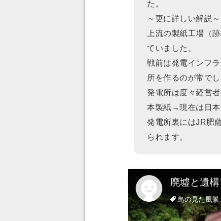
た。
～更に詳しい解説～
上流の製紙工場（跡
ていました。
戦前は発電インフラ
所を作るのが常でし
発電所は度々経営者
本製紙→現在は日本
発電所裏にはJR肥
られます。