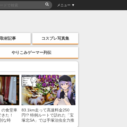
メニュー ▼
取材記事
コスプレ写真集
やりこみゲーマー列伝
」の食堂車
83.1km走って高速料金250
できた！
円!? 特例ルートで訪れた「宝
別な時
塚北SA」では手塚治虫全力推
「いいな
し＆関西グルメが楽しめる！