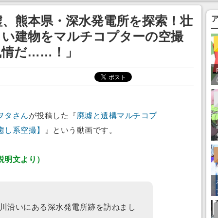
あ」「行ってみた
墟、熊本県・深水発電所を探索！壮
しい建物をマルチコプターの空撮
風情だ……！」
ヲタさん
が投稿した『
廃墟と遺構マルチコプ
癒し系空撮】
』という動画です。
説明文より）
川沿いにある深水発電所跡を訪ねまし