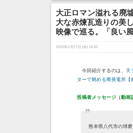
ンネルの貸し出しを利用し8/9
から1週間にわたって開催
大正ロマン溢れる廃
大な赤煉瓦造りの美
映像で巡る。「良い
2020年2月27日 (木) 18:00
今回紹介するのは、
天
ターで眺める廃発電所【
投稿者メッセージ（動画
熊本県八代市の球磨