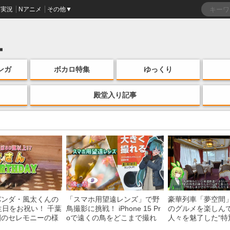
実況
Nアニメ
その他▼
ンガ
ボカロ特集
ゆっくり
殿堂入り記事
パンダ・風太くんの
「スマホ用望遠レンズ」で野
豪華列車「夢空間
生日をお祝い！ 千葉
鳥撮影に挑戦！ iPhone 15 Pr
のグルメを楽しん
園のセレモニーの様
oで遠くの鳥をどこまで撮れ
人々を魅了した“特
る？
間”を味わう様子に