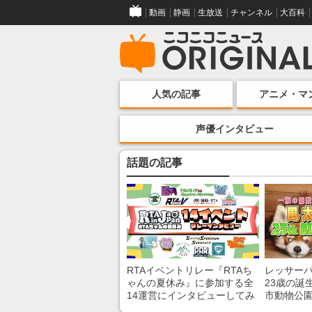
動画
静画
生放送
チャンネル
大百科
人気の記事
アニメ・マ
声優インタビュー
話題の記事
RTAイベントリレー『RTAち
レッサー
ゃんの夏休み』に参加する全
23歳の誕
14運営にインタビューしてみ
市動物公
た！ 「RTA in Japan」のチャ
子を紹介