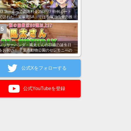
83.1km走って高速料金250円!? 特例ルート
で訪れた「宝塚北SA」では手塚治虫全力推
し＆関西グルメが楽しめる！
5
レッサーパンダ・風太くんの23歳の誕生日
をお祝い！ 千葉市動物公園のセレモニーの
様子を紹介
公式Xをフォローする
公式YouTubeを登録