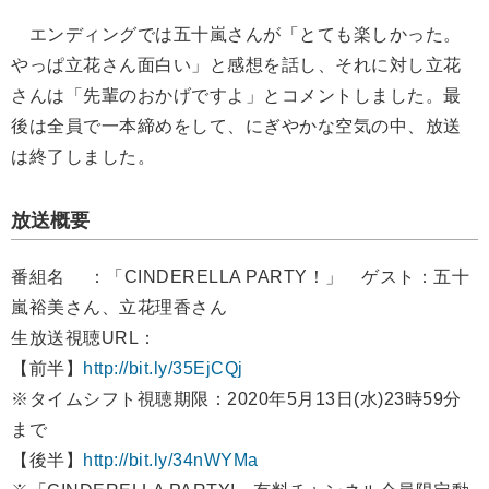
エンディングでは五十嵐さんが「とても楽しかった。
やっぱ立花さん面白い」と感想を話し、それに対し立花
さんは「先輩のおかげですよ」とコメントしました。最
後は全員で一本締めをして、にぎやかな空気の中、放送
は終了しました。
放送概要
番組名 ：「CINDERELLA PARTY！」 ゲスト：五十
嵐裕美さん、立花理香さん
生放送視聴URL：
【前半】
http://bit.ly/35EjCQj
※タイムシフト視聴期限：2020年5月13日(水)23時59分
まで
【後半】
http://bit.ly/34nWYMa