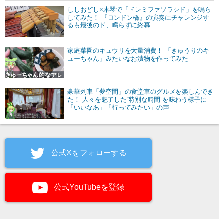
ししおどし×木琴で「ドレミファソラシド」を鳴ら
してみた！ 『ロンドン橋』の演奏にチャレンジす
るも最後のド、鳴らずに終幕
家庭菜園のキュウリを大量消費！ 「きゅうりのキ
ューちゃん」みたいなお漬物を作ってみた
豪華列車「夢空間」の食堂車のグルメを楽しんでき
た！ 人々を魅了した“特別な時間”を味わう様子に
「いいなあ」「行ってみたい」の声
公式Xをフォローする
公式YouTubeを登録