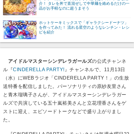
介！ タレを丼で直混ぜして中華麺を絡めるだけの一
品がお手軽なのに超うまそう
ホットケーキミックスで「ギャラクシードーナツ」
を作ってみた！ 流れる星空のようなレンチン・レシ
ピを紹介
アイドルマスターシンデレラガールズ
の公式チャンネ
ル『
CINDERELLA PARTY!
』チャンネルで、11月13日
（水）にWEBラジオ「CINDERELLA PARTY！」の生放
送特番を配信しました。パーソナリティの原紗友里さん
と青木瑠璃子さんが、アイドルマスターシンデレラガー
ルズで共演している五十嵐裕美さんと立花理香さんをゲ
ストに迎え、エピソードトークなどで盛り上がりまし
た。