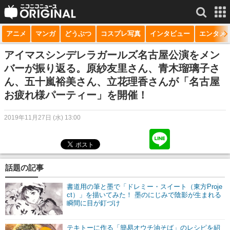
アニメ
マンガ
どうぶつ
コスプレ写真
インタビュー
エンタメ
サービス一覧
もっと見る
niconico
アイマスシンデレラガールズ名古屋公演をメン
バーが振り返る。原紗友里さん、青木瑠璃子さ
動画
ん、五十嵐裕美さん、立花理香さんが「名古屋
お疲れ様パーティー」を開催！
生放送
ニュース
2019年11月27日 (水) 13:00
チャンネル
マンガ
話題の記事
ニコニコQ
書道用の筆と墨で「ドレミー・スイート（東方Proje
ct）」を描いてみた！ 墨のにじみで陰影が生まれる
瞬間に目が釘づけ
テキトーに作る「簡易オウチ油そば」のレシピを紹