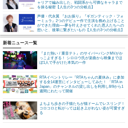
ャリアで編み出した、戦闘系から可憐なキャラまで
を操る秘密【人生の3つの分岐点】
声優・代永翼 『おお振り』『ギガンティック・フォ
ーミュラ』2つのデビュー作で主演を務め上げること
ができた理由──夢を叶えさせてくれた恩人たちへの
想いと、後輩に繋ぎたいもの【人生の3つの分岐点】
新着ニュース一覧
『まだ熱い / 重音テト』のサイバーパンクMVがか
っこよすぎる！ シロロウ氏が楽曲から映像までほ
ぼ1人で手がけた本気の一作
RTAイベントリレー『RTAちゃんの夏休み』に参加
する全14運営にインタビューしてみた！ 「RTA in
Japan」のチャンネルの貸し出しを利用し8/9から1
週間にわたって開催
よちよち歩きの子猫たちが猫ドームでレスリング！
コロコロと転がっては起き上がれない姿が可愛すぎ
る