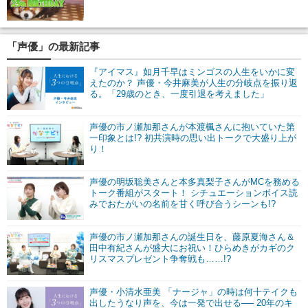
「声優」の最新記事
『アイマス』如月千早はミンゴスの人生をいかに変
えたのか？ 声優・今井麻美が人生の分岐点を振り返
る。「29歳のとき、一度引退を考えました」
声優の市ノ瀬加那さんが本渡楓さんに抱いていた第
一印象とは!? 初共演時の思い出トークで大盛り上が
り！
声優の明坂聡美さんと本多真梨子さんがMCを務める
トーク番組がスタート！ シチュエーションボイス読
みでおたがいの名前を甘く呼び合うシーンも!?
声優の市ノ瀬加那さんの誕生日を、藤原夏海さん＆
田中有紀さんが盛大にお祝い！ひらめきがカギのク
リスマスプレゼント争奪戦も……!?
声優・小清水亜美 「ナージャ」の時は何十テイクも
出したうなり声を、今は一発で出せる── 20年のキ