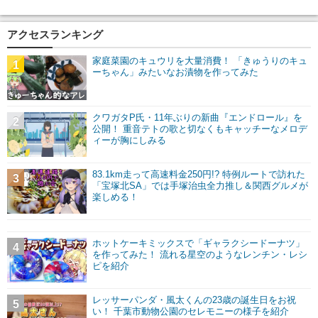
アクセスランキング
家庭菜園のキュウリを大量消費！ 「きゅうりのキュ
1
ーちゃん」みたいなお漬物を作ってみた
クワガタP氏・11年ぶりの新曲『エンドロール』を
2
公開！ 重音テトの歌と切なくもキャッチーなメロデ
ィーが胸にしみる
83.1km走って高速料金250円!? 特例ルートで訪れた
3
「宝塚北SA」では手塚治虫全力推し＆関西グルメが
楽しめる！
ホットケーキミックスで「ギャラクシードーナツ」
4
を作ってみた！ 流れる星空のようなレンチン・レシ
ピを紹介
レッサーパンダ・風太くんの23歳の誕生日をお祝
5
い！ 千葉市動物公園のセレモニーの様子を紹介