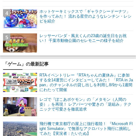
ホットケーキミックスで「ギャラクシードーナツ」
4
を作ってみた！ 流れる星空のようなレンチン・レシ
ピを紹介
レッサーパンダ・風太くんの23歳の誕生日をお祝
5
い！ 千葉市動物公園のセレモニーの様子を紹介
「ゲーム」の最新記事
RTAイベントリレー『RTAちゃんの夏休み』に参加
する全14運営にインタビューしてみた！ 「RTA in Ja
pan」のチャンネルの貸し出しを利用し8/9から1週間
にわたって開催
レゴで『ぽこあポケモン』の「メタモン（人間の
姿）」を再現！ レアパーツや驚きの「逆組み」テク
ニックで可愛さを徹底追求
飛行機で東京都庁の屋上に強行着陸！ 『Microsoft Fl
ight Simulator』で無茶なアクロバット飛行に挑戦し
てみた【実況者：たいたぬ】