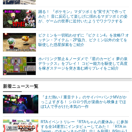
踊る！ 『ポケモン』マダツボミを“実寸大”で作って
みた！ 音に反応して楽しげに揺れるマダツボミの姿
が、ゲームの世界に近付いたようでワクワクする
ピクミンを一切戦わせずに『ピクミン4』を攻略!? オ
ッチン・アイテム・2P協力、ピクミン以外の全てを
駆使した惑星探索をご紹介
ホバリング禁止＆ノーダメで『星のカービィ 夢の泉
デラックス』をプレイ！ コピー能力を駆使して高度
を稼ぎステージを突き進む縛りプレイをご紹介
新着ニュース一覧
『まだ熱い / 重音テト』のサイバーパンクMVがか
っこよすぎる！ シロロウ氏が楽曲から映像までほ
ぼ1人で手がけた本気の一作
RTAイベントリレー『RTAちゃんの夏休み』に参加
する全14運営にインタビューしてみた！ 「RTA in
Japan」のチャンネルの貸し出しを利用し8/9から1