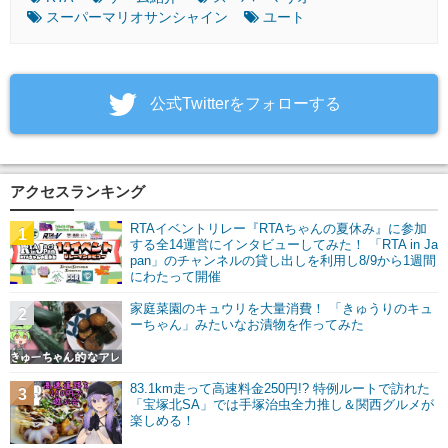
スーパーマリオサンシャイン
ユート
‎公式Twitterをフォローする
アクセスランキング
RTAイベントリレー『RTAちゃんの夏休み』に参加
1
する全14運営にインタビューしてみた！ 「RTA in Ja
pan」のチャンネルの貸し出しを利用し8/9から1週間
にわたって開催
家庭菜園のキュウリを大量消費！ 「きゅうりのキュ
2
ーちゃん」みたいなお漬物を作ってみた
83.1km走って高速料金250円!? 特例ルートで訪れた
3
「宝塚北SA」では手塚治虫全力推し＆関西グルメが
楽しめる！