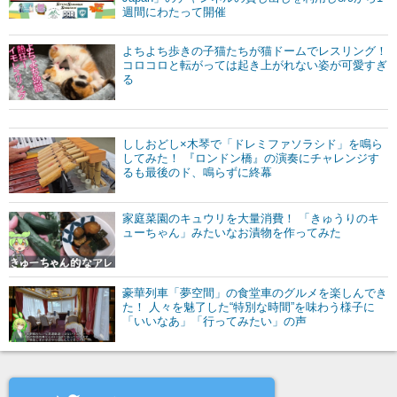
週間にわたって開催
よちよち歩きの子猫たちが猫ドームでレスリング！
コロコロと転がっては起き上がれない姿が可愛すぎ
る
ししおどし×木琴で「ドレミファソラシド」を鳴ら
してみた！ 『ロンドン橋』の演奏にチャレンジす
るも最後のド、鳴らずに終幕
家庭菜園のキュウリを大量消費！ 「きゅうりのキ
ューちゃん」みたいなお漬物を作ってみた
豪華列車「夢空間」の食堂車のグルメを楽しんでき
た！ 人々を魅了した“特別な時間”を味わう様子に
「いいなあ」「行ってみたい」の声