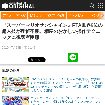
アニメ
マンガ
どうぶつ
コスプレ写真
インタビュー
エンタメ
サービス一覧
もっと見る
niconico
『スーパーマリオサンシャイン』RTA世界6位の
超人技が理解不能。精度のおかしい操作テクニ
動画
ックに視聴者困惑
生放送
2019年7月29日 (月) 11:45
ニュース
チャンネル
話題の記事
マンガ
RTAイベントリレー『RTAちゃんの夏休み』に参加
ニコニコQ
する全14運営にインタビューしてみた！ 「RTA in Ja
pan」のチャンネルの貸し出しを利用し8/9から1週間
にわたって開催
ホットケーキミックスで「ギャラクシードーナツ」
を作ってみた！ 流れる星空のようなレンチン・レシ