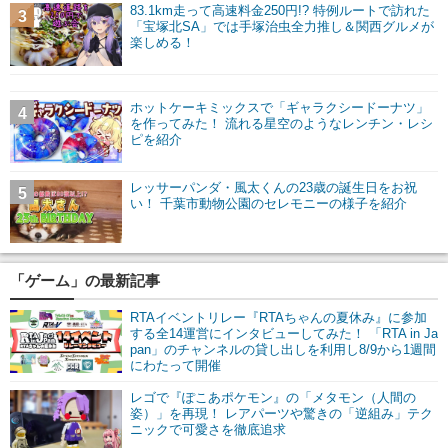
83.1km走って高速料金250円!? 特例ルートで訪れた
3
「宝塚北SA」では手塚治虫全力推し＆関西グルメが
楽しめる！
ホットケーキミックスで「ギャラクシードーナツ」
4
を作ってみた！ 流れる星空のようなレンチン・レシ
ピを紹介
レッサーパンダ・風太くんの23歳の誕生日をお祝
5
い！ 千葉市動物公園のセレモニーの様子を紹介
「ゲーム」の最新記事
RTAイベントリレー『RTAちゃんの夏休み』に参加
する全14運営にインタビューしてみた！ 「RTA in Ja
pan」のチャンネルの貸し出しを利用し8/9から1週間
にわたって開催
レゴで『ぽこあポケモン』の「メタモン（人間の
姿）」を再現！ レアパーツや驚きの「逆組み」テク
ニックで可愛さを徹底追求