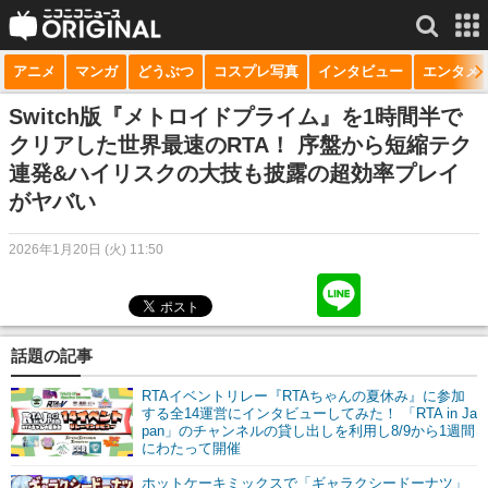
アニメ
マンガ
どうぶつ
コスプレ写真
インタビュー
エンタメ
サービス一覧
もっと見る
niconico
Switch版『メトロイドプライム』を1時間半で
クリアした世界最速のRTA！ 序盤から短縮テク
動画
連発&ハイリスクの大技も披露の超効率プレイ
がヤバい
生放送
ニュース
2026年1月20日 (火) 11:50
チャンネル
マンガ
話題の記事
ニコニコQ
RTAイベントリレー『RTAちゃんの夏休み』に参加
する全14運営にインタビューしてみた！ 「RTA in Ja
pan」のチャンネルの貸し出しを利用し8/9から1週間
にわたって開催
ホットケーキミックスで「ギャラクシードーナツ」