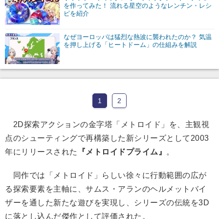
を作ってみた！ 流れる星空のようなレンチン・レシ
ピを紹介
なぜヨーロッパは猛烈な熱波に襲われたのか？ 気温
を押し上げる「ヒートドーム」の仕組みを解説
1
2
2D探索アクションの金字塔「メトロイド」を、主観視
点のシューティングで再構築した新シリーズとして2003
年にリリースされた
『メトロイドプライム』
。
同作では「メトロイド」らしい徐々に行動範囲の広が
る探索要素を主軸に、サムス・アランのヘルメットバイ
ザーを通した新たな遊びを実現し、シリーズの伝統を3D
に落とし込んだ傑作として評価された。