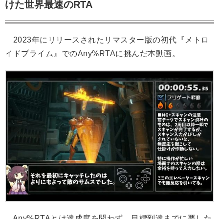
けた世界最速のRTA
2023年にリリースされたリマスター版の初代『メトロ
イドプライム』でのAny%RTAに挑んだ本動画。
Any%RTAとは達成度を問わず、目標到達までに要した