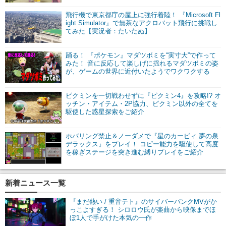
飛行機で東京都庁の屋上に強行着陸！ 『Microsoft Fl
ight Simulator』で無茶なアクロバット飛行に挑戦し
てみた【実況者：たいたぬ】
踊る！ 『ポケモン』マダツボミを“実寸大”で作って
みた！ 音に反応して楽しげに揺れるマダツボミの姿
が、ゲームの世界に近付いたようでワクワクする
ピクミンを一切戦わせずに『ピクミン4』を攻略!? オ
ッチン・アイテム・2P協力、ピクミン以外の全てを
駆使した惑星探索をご紹介
ホバリング禁止＆ノーダメで『星のカービィ 夢の泉
デラックス』をプレイ！ コピー能力を駆使して高度
を稼ぎステージを突き進む縛りプレイをご紹介
新着ニュース一覧
『まだ熱い / 重音テト』のサイバーパンクMVがか
っこよすぎる！ シロロウ氏が楽曲から映像までほ
ぼ1人で手がけた本気の一作