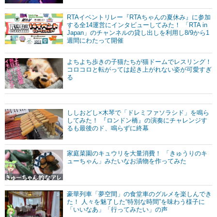
RTAイベントリレー『RTAちゃんの夏休み』に参加
する全14運営にインタビューしてみた！ 「RTA in
Japan」のチャンネルの貸し出しを利用し8/9から1
週間にわたって開催
よちよち歩きの子猫たちが猫ドームでレスリング！
コロコロと転がっては起き上がれない姿が可愛すぎ
る
ししおどし×木琴で「ドレミファソラシド」を鳴ら
してみた！ 『ロンドン橋』の演奏にチャレンジす
るも最後のド、鳴らずに終幕
家庭菜園のキュウリを大量消費！ 「きゅうりのキ
ューちゃん」みたいなお漬物を作ってみた
豪華列車「夢空間」の食堂車のグルメを楽しんでき
た！ 人々を魅了した“特別な時間”を味わう様子に
「いいなあ」「行ってみたい」の声