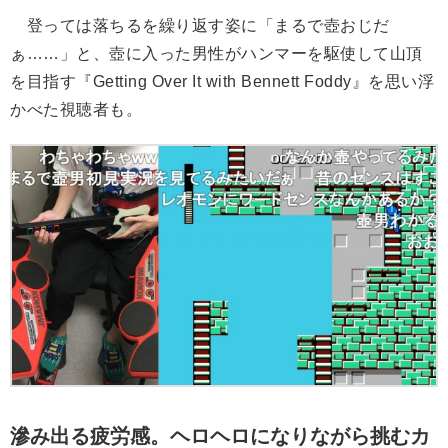
登っては落ちるを繰り返す姿に「まるで壺おじだ
ぁ……」と、壺に入った男性がハンマーを駆使して山頂
を目指す『Getting Over It with Bennett Foddy』を思い浮
かべた視聴者も。
滲み出る疲労感。ヘロヘロになりながら挑むカ