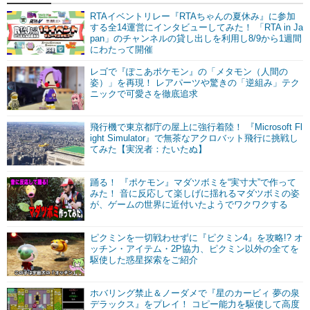
RTAイベントリレー『RTAちゃんの夏休み』に参加
する全14運営にインタビューしてみた！ 「RTA in Ja
pan」のチャンネルの貸し出しを利用し8/9から1週間
にわたって開催
レゴで『ぽこあポケモン』の「メタモン（人間の
姿）」を再現！ レアパーツや驚きの「逆組み」テク
ニックで可愛さを徹底追求
飛行機で東京都庁の屋上に強行着陸！ 『Microsoft Fl
ight Simulator』で無茶なアクロバット飛行に挑戦し
てみた【実況者：たいたぬ】
踊る！ 『ポケモン』マダツボミを“実寸大”で作って
みた！ 音に反応して楽しげに揺れるマダツボミの姿
が、ゲームの世界に近付いたようでワクワクする
ピクミンを一切戦わせずに『ピクミン4』を攻略!? オ
ッチン・アイテム・2P協力、ピクミン以外の全てを
駆使した惑星探索をご紹介
ホバリング禁止＆ノーダメで『星のカービィ 夢の泉
デラックス』をプレイ！ コピー能力を駆使して高度