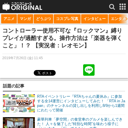
アニメ
マンガ
どうぶつ
コスプレ写真
インタビュー
エンタメ
サービス一覧
もっと見る
niconico
コントローラー使用不可な『ロックマン』縛り
プレイが過酷すぎる。操作方法は「楽器を弾く
動画
こと」！？ 【実況者：レオモン】
生放送
2019年7月26日 (金) 11:45
ニュース
チャンネル
話題の記事
マンガ
RTAイベントリレー『RTAちゃんの夏休み』に参加
ニコニコQ
する全14運営にインタビューしてみた！ 「RTA in Ja
pan」のチャンネルの貸し出しを利用し8/9から1週間
にわたって開催
豪華列車「夢空間」の食堂車のグルメを楽しんでき
た！ 人々を魅了した“特別な時間”を味わう様子に