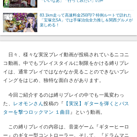
「いいなあ」「行ってみたい」の声
83.1km走って高速料金250円!? 特例ルートで訪れた
「宝塚北SA」では手塚治虫全力推し＆関西グルメが
楽しめる！
日々、様々な実況プレイ動画が投稿されているニコニ
コ動画。中でもプレイスタイルに制限をかける縛りプレ
イは、通常プレイではなかなか見ることのできないプレ
イングをはじめ、独特な面白さがあります。
今回ご紹介するのは縛りプレイの中でも一風変わっ
た、
レオモンさん
投稿の『
【実況】ギターを弾くとバス
ターを撃つロックマン １曲目
』という動画。
この縛りプレイの内容は、音楽ゲーム『ギターヒーロ
ー』のギター型コントローラー。そして、『ドラムマニ