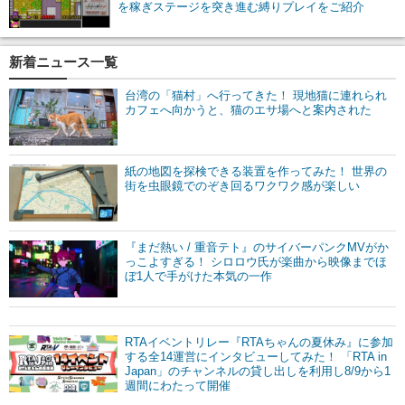
を稼ぎステージを突き進む縛りプレイをご紹介
新着ニュース一覧
台湾の「猫村」へ行ってきた！ 現地猫に連れられ
カフェへ向かうと、猫のエサ場へと案内された
紙の地図を探検できる装置を作ってみた！ 世界の
街を虫眼鏡でのぞき回るワクワク感が楽しい
『まだ熱い / 重音テト』のサイバーパンクMVがか
っこよすぎる！ シロロウ氏が楽曲から映像までほ
ぼ1人で手がけた本気の一作
RTAイベントリレー『RTAちゃんの夏休み』に参加
する全14運営にインタビューしてみた！ 「RTA in
Japan」のチャンネルの貸し出しを利用し8/9から1
週間にわたって開催