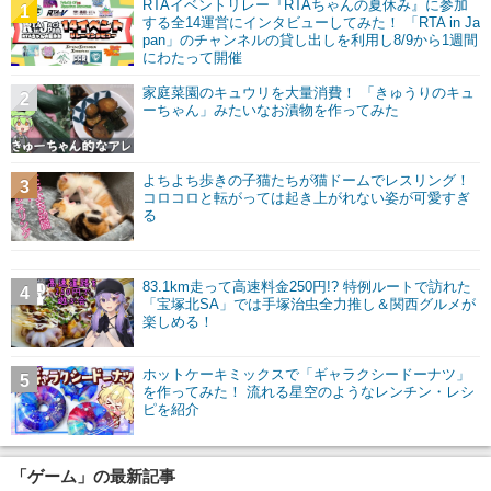
RTAイベントリレー『RTAちゃんの夏休み』に参加
1
する全14運営にインタビューしてみた！ 「RTA in Ja
pan」のチャンネルの貸し出しを利用し8/9から1週間
にわたって開催
家庭菜園のキュウリを大量消費！ 「きゅうりのキュ
2
ーちゃん」みたいなお漬物を作ってみた
よちよち歩きの子猫たちが猫ドームでレスリング！
3
コロコロと転がっては起き上がれない姿が可愛すぎ
る
83.1km走って高速料金250円!? 特例ルートで訪れた
4
「宝塚北SA」では手塚治虫全力推し＆関西グルメが
楽しめる！
ホットケーキミックスで「ギャラクシードーナツ」
5
を作ってみた！ 流れる星空のようなレンチン・レシ
ピを紹介
「ゲーム」の最新記事