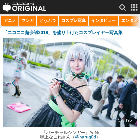
アニメ
マンガ
どうぶつ
コスプレ写真
インタビュー
エンタメ
サービス一覧
もっと見る
niconico
「ニコニコ超会議2019」を盛り上げたコスプレイヤー写真集
動画
生放送
ニュース
チャンネル
マンガ
ニコニコQ
52 / 196
『バーチャルシンガー』YuNi
鳴上なごねさん（
@narug0d
）