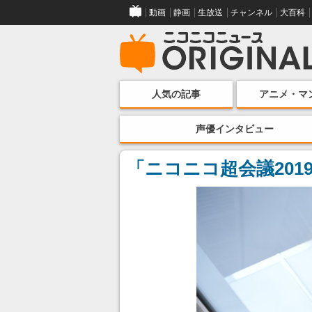
動画
静画
生放送
チャンネル
大百科
人気の記事
アニメ・マ
声優インタビュー
「ニコニコ超会議20