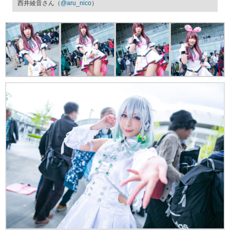
西井綾音さん（
@aru_nico
）