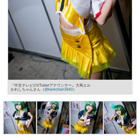
『中京テレビのVTuberアナウンサー』大蔦エル
かれしちゃんさん（
@karechan3840
）