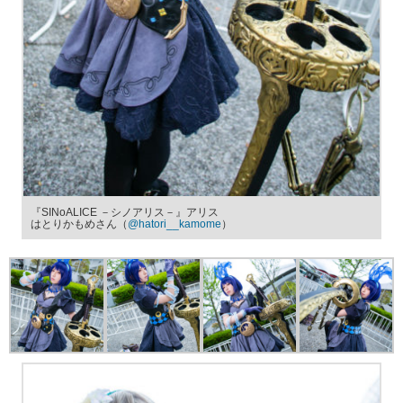
『SINoALICE －シノアリス－』アリス
はとりかもめさん（
@hatori__kamome
）