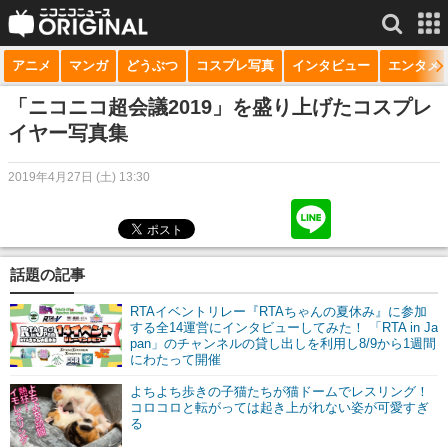
アニメ
マンガ
どうぶつ
コスプレ写真
インタビュー
エンタメ
サービス一覧
もっと見る
niconico
「ニコニコ超会議2019」を盛り上げたコスプレ
イヤー写真集
動画
2019年4月27日 (土) 13:30
生放送
ニュース
チャンネル
話題の記事
マンガ
RTAイベントリレー『RTAちゃんの夏休み』に参加
する全14運営にインタビューしてみた！ 「RTA in Ja
pan」のチャンネルの貸し出しを利用し8/9から1週間
ニコニコQ
にわたって開催
よちよち歩きの子猫たちが猫ドームでレスリング！
コロコロと転がっては起き上がれない姿が可愛すぎ
る