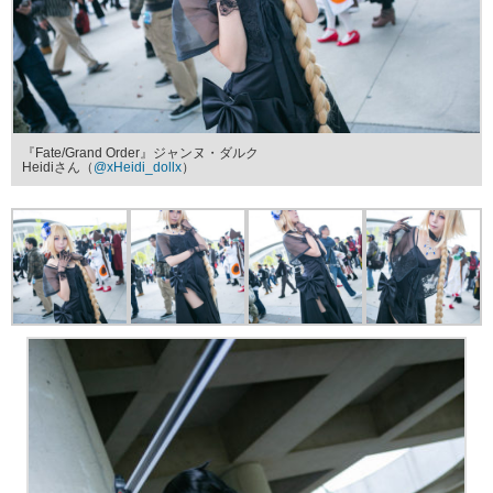
『Fate/Grand Order』ジャンヌ・ダルク
Heidiさん（
@xHeidi_dollx
）