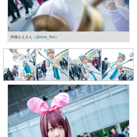
伊織もえさん（
@moe_five
）