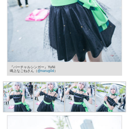
『バーチャルシンガー』YuNi
鳴上なごねさん（
@narug0d
）