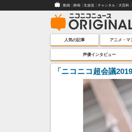
動画
静画
生放送
チャンネル
大百科
人気の記事
アニメ・マ
声優インタビュー
「ニコニコ超会議20