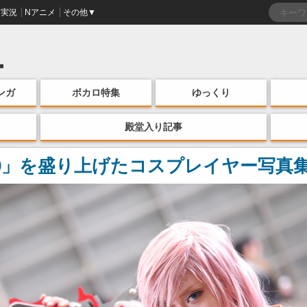
実況
Nアニメ
その他▼
ンガ
ボカロ特集
ゆっくり
殿堂入り記事
19」を盛り上げたコスプレイヤー写真