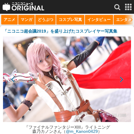
アニメ
マンガ
どうぶつ
コスプレ写真
インタビュー
エンタメ
サービス一覧
もっと見る
niconico
「ニコニコ超会議2019」を盛り上げたコスプレイヤー写真集
動画
生放送
ニュース
チャンネル
マンガ
ニコニコQ
111 / 196
『ファイナルファンタジーXIII』ライトニング
森乃カノンさん（
@m_Kanon0429
）