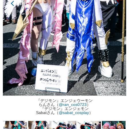
145 / 188
『デジモン』エンジェウーモン
らんさん（
@ran_cos0723
）
『デジモン』エンジェモン
Sabatさん（
@sabat_cosplay
）