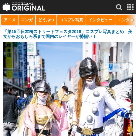
アニメ
マンガ
どうぶつ
コスプレ写真
インタビュー
エンタメ
サービス一覧
もっと見る
niconico
「第15回日本橋ストリートフェスタ2019」コスプレ写真まとめ 美
女からおもしろ系まで国内のレイヤーが勢揃い！
動画
生放送
ニュース
チャンネル
マンガ
ニコニコQ