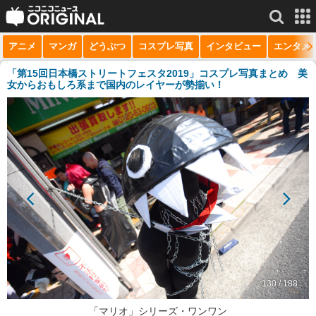
アニメ
マンガ
どうぶつ
コスプレ写真
インタビュー
エンタメ
サービス一覧
もっと見る
niconico
「第15回日本橋ストリートフェスタ2019」コスプレ写真まとめ 美
女からおもしろ系まで国内のレイヤーが勢揃い！
動画
生放送
ニュース
チャンネル
マンガ
ニコニコQ
130 / 188
「マリオ」シリーズ・ワンワン