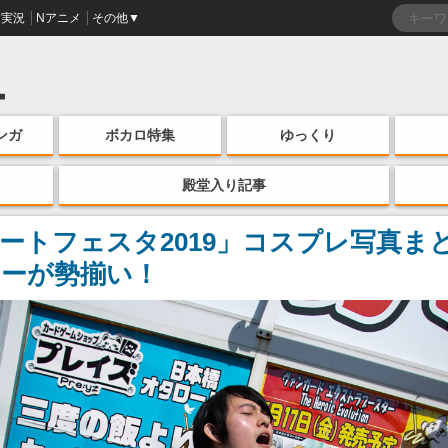
実況
Nアニメ
その他▼
ンガ
ボカロ特集
ゆっくり
殿堂入り記事
リートフェスタ2019」コスプレ写真
ーが勢揃い！