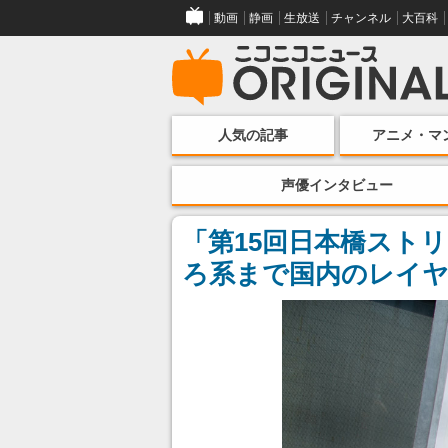
動画
静画
生放送
チャンネル
大百科
人気の記事
アニメ・マ
声優インタビュー
「第15回日本橋スト
ろ系まで国内のレイヤ