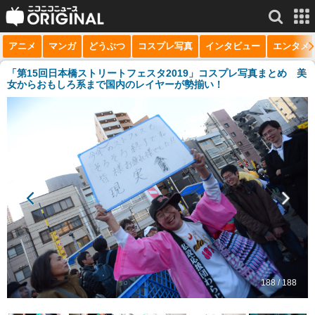
アニメ
マンガ
どうぶつ
コスプレ写真
インタビュー
エンタメ
サービス一覧
もっと見る
niconico
「第15回日本橋ストリートフェスタ2019」コスプレ写真まとめ 美
女からおもしろ系まで国内のレイヤーが勢揃い！
動画
生放送
ニュース
チャンネル
マンガ
ニコニコQ
188 / 188