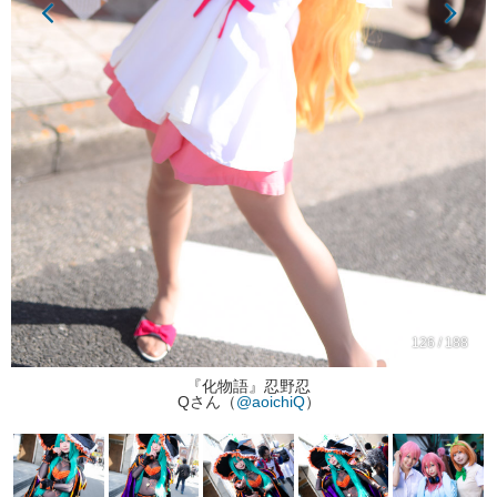
126 / 188
『化物語』忍野忍
Qさん（
@aoichiQ
）