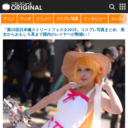
アニメ
マンガ
どうぶつ
コスプレ写真
インタビュー
エンタメ
サービス一覧
もっと見る
niconico
「第15回日本橋ストリートフェスタ2019」コスプレ写真まとめ 美
女からおもしろ系まで国内のレイヤーが勢揃い！
動画
生放送
ニュース
チャンネル
マンガ
ニコニコQ