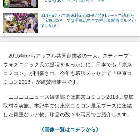
「いいなあ」「行ってみたい」の声
83.1km走って高速料金250円!? 特例ルートで訪れた
「宝塚北SA」では手塚治虫全力推し＆関西グルメが
楽しめる！
2016年からアップル共同創業者の一人、スティーブ・
ウォズニアック氏の提唱をきっかけに、日本でも「東京
コミコン」が開催され、今年も幕張メッセにて「東京コ
ミコン2018」が絶賛開催中です。
ニコニコニュース編集部では東京コミコン2018に突撃
取材を実施。本記事では東京コミコン展示ブースに集結
した貴重なレア物、珍品の数々を写真でご紹介します。
《画像一覧はコチラから》