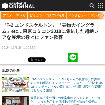
アニメ
マンガ
どうぶつ
コスプレ写真
インタビュー
エンタメ
サービス一覧
もっと見る
niconico
『T-2 エンドスケルトン』『実物大イングラ
ム』etc…東京コミコン2018に集結した超絶レ
動画
アな展示の数々にファン歓喜
生放送
2018年12月1日 (土) 19:30
ニュース
チャンネル
話題の記事
マンガ
RTAイベントリレー『RTAちゃんの夏休み』に参加
ニコニコQ
する全14運営にインタビューしてみた！ 「RTA in Ja
pan」のチャンネルの貸し出しを利用し8/9から1週間
にわたって開催
豪華列車「夢空間」の食堂車のグルメを楽しんでき
た！ 人々を魅了した“特別な時間”を味わう様子に