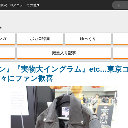
実況
Nアニメ
その他▼
ンガ
ボカロ特集
ゆっくり
殿堂入り記事
トン』『実物大イングラム』etc…東京コ
々にファン歓喜