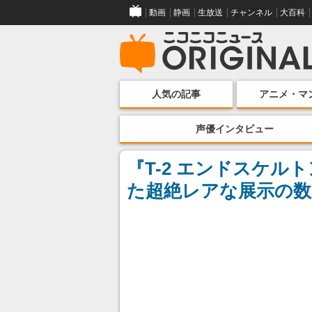
動画
静画
生放送
チャンネル
大百科
人気の記事
アニメ・マ
声優インタビュー
『T-2 エンドスケル
た超絶レアな展示の数