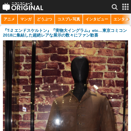
アニメ
マンガ
どうぶつ
コスプレ写真
インタビュー
エンタメ
サービス一覧
もっと見る
niconico
『T-2 エンドスケルトン』『実物大イングラム』etc…東京コミコン
2018に集結した超絶レアな展示の数々にファン歓喜
動画
生放送
ニュース
チャンネル
マンガ
ニコニコQ