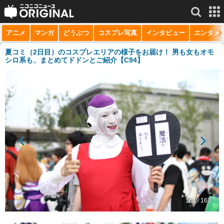
アニメ
マンガ
どうぶつ
コスプレ写真
インタビュー
エンタメ
サービス一覧
もっと見る
niconico
夏コミ（2日目）のコスプレエリアの様子をお届け！ 男も女もオモ
シロ系も、まとめてドドンとご紹介【C94】
動画
生放送
ニュース
チャンネル
マンガ
ニコニコQ
101 / 163