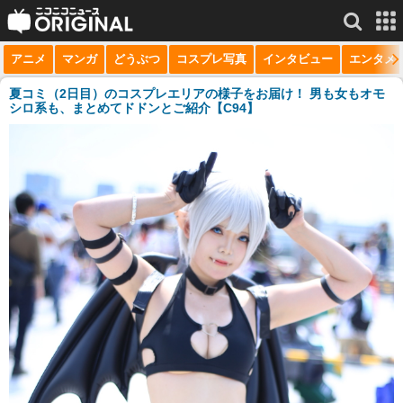
アニメ
マンガ
どうぶつ
コスプレ写真
インタビュー
エンタメ
サービス一覧
もっと見る
niconico
夏コミ（2日目）のコスプレエリアの様子をお届け！ 男も女もオモ
シロ系も、まとめてドドンとご紹介【C94】
動画
生放送
ニュース
チャンネル
マンガ
ニコニコQ