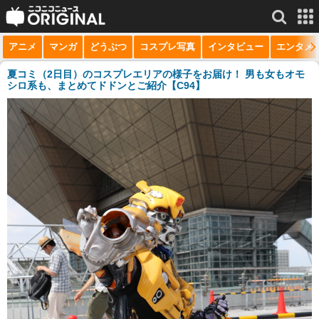
アニメ
マンガ
どうぶつ
コスプレ写真
インタビュー
エンタメ
サービス一覧
もっと見る
niconico
夏コミ（2日目）のコスプレエリアの様子をお届け！ 男も女もオモ
シロ系も、まとめてドドンとご紹介【C94】
動画
生放送
ニュース
チャンネル
マンガ
ニコニコQ